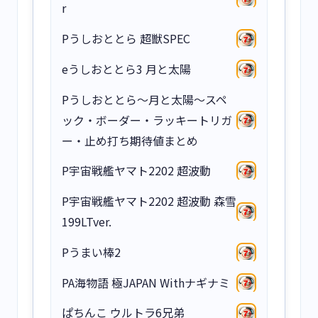
r
Pうしおととら 超獣SPEC
eうしおととら3 月と太陽
Pうしおととら～月と太陽～スペ
ック・ボーダー・ラッキートリガ
ー・止め打ち期待値まとめ
P宇宙戦艦ヤマト2202 超波動
P宇宙戦艦ヤマト2202 超波動 森雪
199LTver.
Pうまい棒2
PA海物語 極JAPAN Withナギナミ
ぱちんこ ウルトラ6兄弟