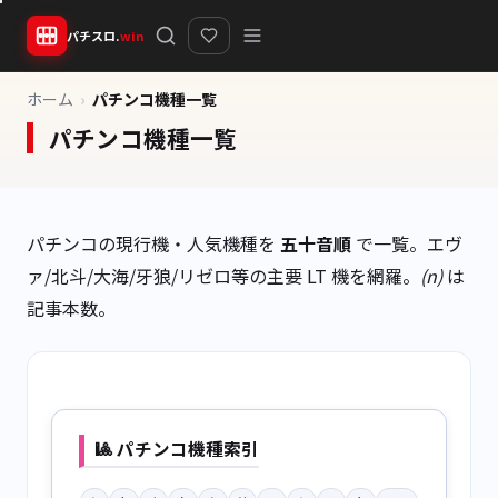
パチスロ.
win
ホーム
パチンコ機種一覧
パチンコ機種一覧
パチンコの現行機・人気機種を
五十音順
で一覧。エヴ
ァ/北斗/大海/牙狼/リゼロ等の主要 LT 機を網羅。
(n)
は
記事本数。
🎱 パチンコ機種索引