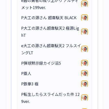
e盾の勇者の成り上がり アルティ
メット199ver.
P大工の源さん 超韋駄天 BLACK
P大工の源さん超韋駄天2 極源Lig
hT
e大工の源さん超韋駄天2 フルスイ
ングLT
P弾球黙示録カイジ沼5
P亜人
P鉄拳3 極
P転生したらスライムだった件 12
9ver.