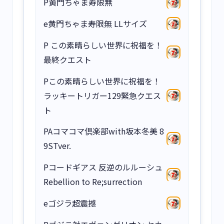
P黄門ちゃま寿限無
e黄門ちゃま寿限無 LLサイズ
P この素晴らしい世界に祝福を！
最終クエスト
Pこの素晴らしい世界に祝福を！
ラッキートリガー129緊急クエス
ト
PAコマコマ倶楽部with坂本冬美 8
9STver.
Pコードギアス 反逆のルルーシュ
Rebellion to Re;surrection
eゴジラ超震撼