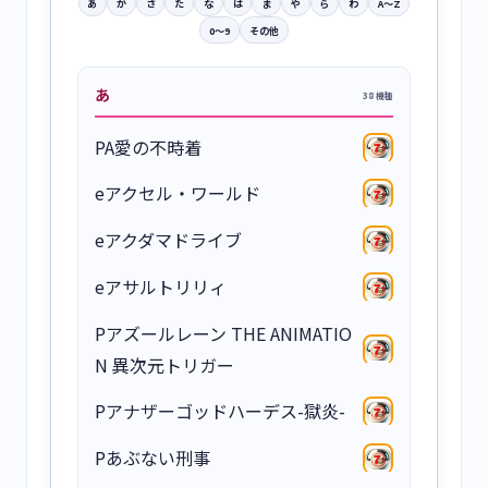
あ
か
さ
た
な
は
ま
や
ら
わ
A〜Z
0〜9
その他
あ
38 機種
PA愛の不時着
eアクセル・ワールド
eアクダマドライブ
eアサルトリリィ
Pアズールレーン THE ANIMATIO
N 異次元トリガー
Pアナザーゴッドハーデス-獄炎-
Pあぶない刑事