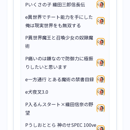
Pいくさの子 織田三郎信長伝
e異世界でチート能力を手にした
俺は現実世界をも無双する
P異世界魔王と召喚少女の奴隷魔
術
P痛いのは嫌なので防御力に極振
りしたいと思います
e一方通行 とある魔術の禁書目録
e犬夜叉3.0
P入るんスタート×織田信奈の野
望
Pうしおととら 神のせSPEC 100ve