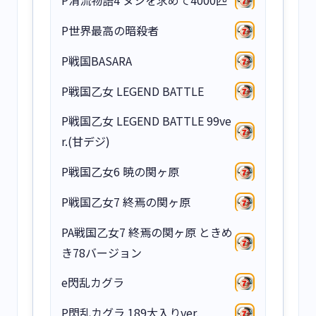
P清流物語4 ヌシを求めて4000匹
P世界最高の暗殺者
P戦国BASARA
P戦国乙女 LEGEND BATTLE
P戦国乙女 LEGEND BATTLE 99ve
r.(甘デジ)
P戦国乙女6 暁の関ヶ原
P戦国乙女7 終焉の関ヶ原
PA戦国乙女7 終焉の関ヶ原 ときめ
き78バージョン
e閃乱カグラ
P閃乱カグラ 189大入りver.