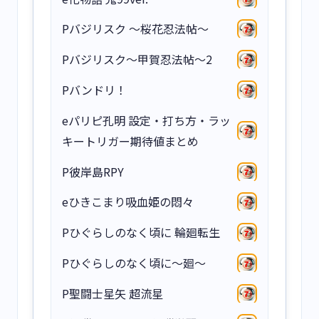
Pバジリスク ～桜花忍法帖～
Pバジリスク～甲賀忍法帖～2
Pバンドリ！
eパリピ孔明 設定・打ち方・ラッ
キートリガー期待値まとめ
P彼岸島RPY
eひきこまり吸血姫の悶々
Pひぐらしのなく頃に 輪廻転生
Pひぐらしのなく頃に～廻～
P聖闘士星矢 超流星