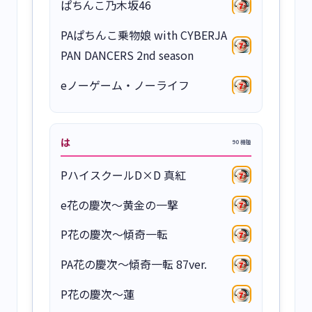
ぱちんこ乃木坂46
PAぱちんこ乗物娘 with CYBERJA
PAN DANCERS 2nd season
eノーゲーム・ノーライフ
は
90 機種
PハイスクールD×D 真紅
e花の慶次～黄金の一撃
P花の慶次～傾奇一転
PA花の慶次～傾奇一転 87ver.
P花の慶次～蓮