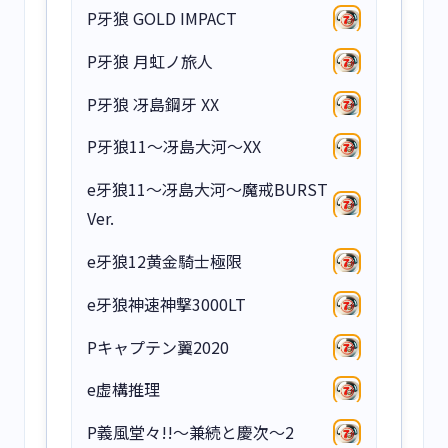
P牙狼 GOLD IMPACT
P牙狼 月虹ノ旅人
P牙狼 冴島鋼牙 XX
P牙狼11～冴島大河～XX
e牙狼11～冴島大河～魔戒BURST
Ver.
e牙狼12黄金騎士極限
e牙狼神速神撃3000LT
Pキャプテン翼2020
e虚構推理
P義風堂々!!～兼続と慶次～2