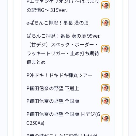
Pエヴァンゲリオン17 ～はじまり
の記憶G～ 319Ver.
eぱちんこ押忍！番長 漢の頂
ぱちんこ押忍！番長 漢の頂 99ver.
（甘デジ）スペック・ボーダー・
ラッキートリガー・止め打ち期待
値まとめ
P沖ドキ！ドキドキ弾丸ツアー
P織田信奈の野望 下剋上
P織田信奈の野望 全国版
P織田信奈の野望 全国版 甘デジ(G
C250Aa)
P俺の妹がこんなに可愛いわけが