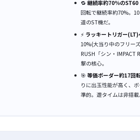
🔁
継続率約70%のST60
回転で継続率約70%。1
道のST機だ。
⚡
ラッキートリガー(LT
10%(大当り中のフリーズ
RUSH「シン・IMPACT
撃の核心。
🎯
等価ボーダー約17回
りに出玉性能が高く、ボ
準的。遊タイムは非搭載