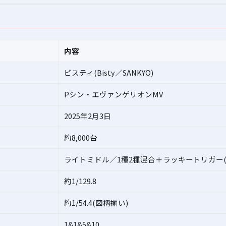
内容
ビスティ(Bisty／SANKYO)
Pシン・エヴァンゲリオンMV
2025年2月3日
約8,000台
ライトミドル／1種2種混合＋ラッキートリガー(L
約1/129.8
約1/54.4(図柄揃い)
1&1&5&10