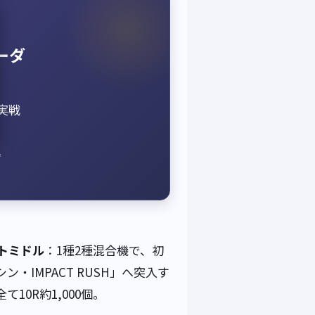
ボーダ
実戦
2
イトミドル
：1種2種混合機で、初
ン・IMPACT RUSH」へ突入す
10R約1,000個。