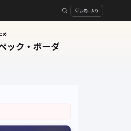
お気に入り
とめ
 スペック・ボーダ