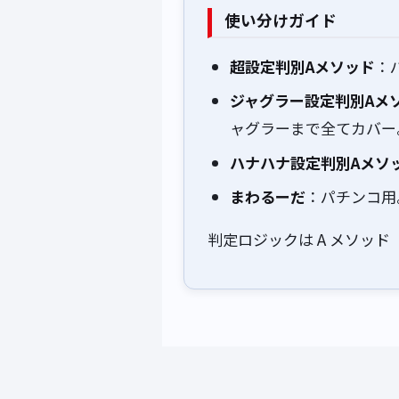
使い分けガイド
超設定判別Aメソッド
：
ジャグラー設定判別Aメ
ャグラーまで全てカバー
ハナハナ設定判別Aメソ
まわるーだ
：パチンコ用
判定ロジックは A メソッ