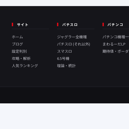
サイト
パチスロ
パチンコ
ホーム
ジャグラー全機種
パチンコ機種一
ブログ
パチスロ (それ以外)
まわるーだLP
設定判別
スマスロ
期待値・ボーダ
攻略・解析
6.5号機
人気ランキング
理論・統計