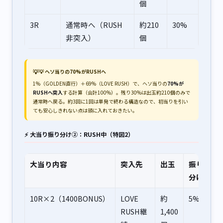
個
3R
通常時へ（RUSH
約210
30%
非突入）
個
💡 ヘソ当りの70%がRUSHへ
1%（GOLDEN直行）＋69%（LOVE RUSH）で、ヘソ当りの
70%が
RUSHへ突入
する計算（合計100%）。残り30%は出玉約210個のみで
通常時へ戻る。約3回に1回は単発で終わる構造なので、初当りを引い
ても安心しきれない点は頭に入れておきたい。
⚡
大当り振り分け②：RUSH中（特図2）
大当り内容
突入先
出玉
振り
分け
10R×2（1400BONUS）
LOVE
約
5%
RUSH継
1,400