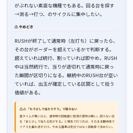
がぶれない素直な機種でもある。回る台を探す
→測る→打つ、のサイクルに集中したい。
⚠️
やめどき
RUSHが終了して通常時（左打ち）に戻ったら、
その台がボーダーを超えているかで判断する。
超えていれば続行、割っていれば即やめ。RUSH
中は当然続行で、当りが途切れて通常時に戻っ
た瞬間が区切りになる。継続中のRUSH台が空い
ていれば、出玉が確定している区間として拾う
価値がある。
⚠️ 「もう少しで当たりそう」で粘らない
遊タイムが無い以上、通常時の回転数に救済の意味は無い。回らない台
を「あと少しで当たる気がする」と惰性で打つのは、そのまま期待値マ
イナスを垂れ流すだけ。やめる基準は気分ではなく回転率で決めたい。