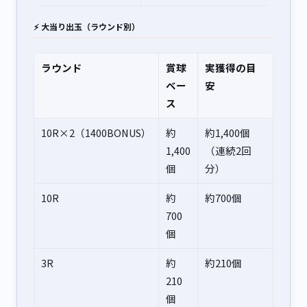
⚡
大当り出玉（ラウンド別）
ラウンド
賞球
実獲得の目
ベー
安
ス
10R×2（1400BONUS）
約
約1,400個
1,400
（連続2回
個
分）
10R
約
約700個
700
個
3R
約
約210個
210
個