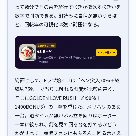
って数分でその台を続行すべきか撤退すべきかを
数字で判断できる。釘読みに自信が無いうちほ
ど、回転率の可視化は強い武器になる。
公式アプリ・無料
まわるーだ
アプリを見る →
パチンコの回転率・ボーダー・期待値を、入力するだ
けで即計算。
総評として、Pラブ嬢3 LTは「ヘソ突入70%＋継
続約75%」で当りに触れる頻度が比較的高く、
そこにGOLDEN LOVE RUSH（約90%＋
1400BONUS）の一撃を重ねた、メリハリのある
一台。遊タイムが無いぶん立ち回りはボーダー
一本に絞られ、釘を見て回る台を打てるかどう
かがすべて。版権ファンはもちろん、回る台さえ