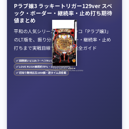
Pラブ嬢3 ラッキートリガー129ver スペ
ック・ボーダー・継続率・止め打ち期待
値まとめ
平和の人気シリーズ最新パチンコ「Pラブ嬢3」
のLT版を、振り分け・ボーダー・継続率・止め
打ちまで実戦目線で解析する完全ガイド
✅ 図柄揃い1/129.7・ヘソRUSH突入70%
✅ LOVE RUSH継続約75%・GOLDEN約90%
© ちょんぼりすた / 画像出典:
https://chonborista.com/pachinko/heiwa/223252/
✅ 初当り期待出玉1850個・遊タイム非搭載