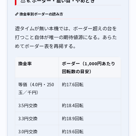
⚠️
6. ボーダー・狙い目・やめどき
📏
換金率別ボーダーの読み方
遊タイムが無い本機では、ボーダー超えの台を
打つこと自体が唯一の期待値源になる。あらた
めてボーダー表を再掲する。
換金率
ボーダー（1,000円あたり
回転数の目安）
等価（4.0円・250
約17.6回転
玉／千円）
3.5円交換
約18.4回転
3.3円交換
約18.9回転
3.0円交換
約19.6回転