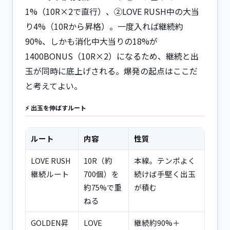
1%（10R×2で直行）、②LOVE RUSH中の大当
り4%（10Rから昇格）。一度入れば継続約
90%、しかも消化中大当りの18%が
1400BONUS（10R×2）になるため、継続と出
玉が同時に底上げされる。爆発の起点はここだ
と考えてよい。
⚡
出玉を伸ばすルート
ルート
内容
性質
LOVE RUSH
10R（約
本線。テンポよく
継続ルート
700個）を
続けば手堅く出玉
約75%で重
が積む
ねる
GOLDEN昇
LOVE
継続約90%＋