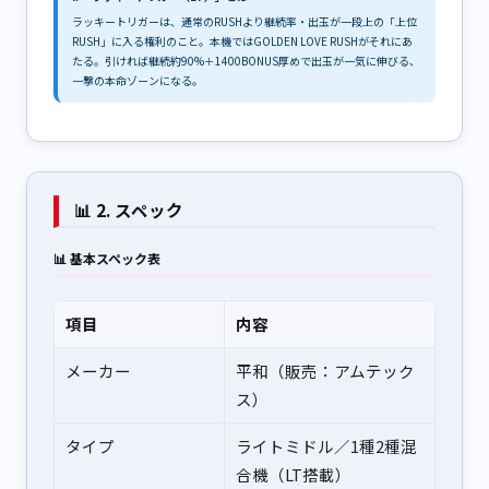
ラッキートリガーは、通常のRUSHより継続率・出玉が一段上の「上位
RUSH」に入る権利のこと。本機ではGOLDEN LOVE RUSHがそれにあ
たる。引ければ継続約90%＋1400BONUS厚めで出玉が一気に伸びる、
一撃の本命ゾーンになる。
📊
2. スペック
📊
基本スペック表
項目
内容
メーカー
平和（販売：アムテック
ス）
タイプ
ライトミドル／1種2種混
合機（LT搭載）