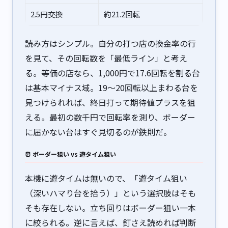
2.5円交換
約21.2回転
読み方はシンプル。自分の打つ店の換金率の行
を見て、その回転数を「最低ライン」と考え
る。等価の店なら、1,000円で17.6回転を割る台
は基本マイナス域。19〜20回転以上まわる台を
見つけられれば、終日打って期待値プラスを狙
える。最初の数千円で回転率を測り、ボーダー
に届かない台はすぐ見切るのが鉄則だ。
⏰
ボーダー狙い vs 遊タイム狙い
本機に遊タイムは無いので、「遊タイム狙い
（深いハマり台を拾う）」という選択肢はそも
そも存在しない。立ち回りはボーダー狙い一本
に絞られる。逆に言えば、釘さえ読めれば判断