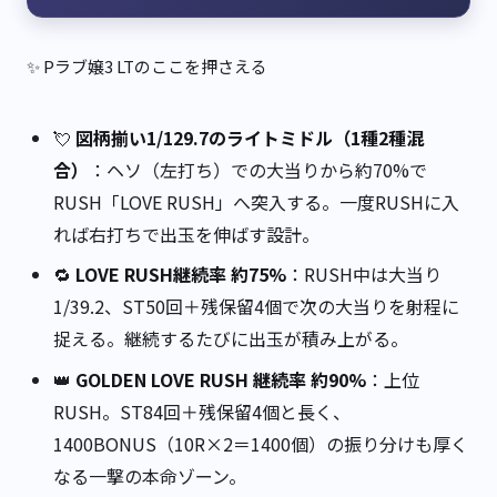
✨ Pラブ嬢3 LTのここを押さえる
💘
図柄揃い1/129.7のライトミドル（1種2種混
合）
：ヘソ（左打ち）での大当りから約70%で
RUSH「LOVE RUSH」へ突入する。一度RUSHに入
れば右打ちで出玉を伸ばす設計。
🔁
LOVE RUSH継続率 約75%
：RUSH中は大当り
1/39.2、ST50回＋残保留4個で次の大当りを射程に
捉える。継続するたびに出玉が積み上がる。
👑
GOLDEN LOVE RUSH 継続率 約90%
：上位
RUSH。ST84回＋残保留4個と長く、
1400BONUS（10R×2＝1400個）の振り分けも厚く
なる一撃の本命ゾーン。