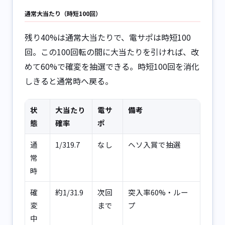
通常大当たり（時短100回）
残り40%は通常大当たりで、電サポは時短100
回。この100回転の間に大当たりを引ければ、改
めて60%で確変を抽選できる。時短100回を消化
しきると通常時へ戻る。
状
大当たり
電サ
備考
態
確率
ポ
通
1/319.7
なし
ヘソ入賞で抽選
常
時
確
約1/31.9
次回
突入率60%・ルー
変
まで
プ
中