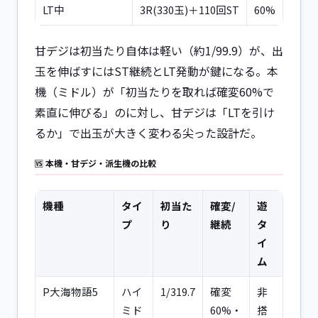
LT中
3R(330玉)＋110回ST
60%
甘デジは初当たり自体は軽い（約1/99.9）が、出
玉を伸ばすにはST継続とLT発動が鍵になる。本
機（ミドル）が「初当たりを取れば確変60%で
素直に伸びる」のに対し、甘デジは「LTを引け
るか」で出玉が大きく変わる尖った設計だ。
🆚
本機・甘デジ・派生機の比較
機種
タイ
初当た
確変/
遊
プ
り
継続
タ
イ
ム
P大海物語5
ハイ
1/319.7
確変
非
ミド
60%・
搭