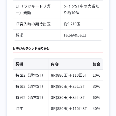
LT（ラッキートリガ
メインST中の大当た
ー）発動
り約10%
LT突入時の期待出玉
約9,210玉
賞球
1&1&4&5&11
甘デジのラウンド振り分け
契機
内容
割合
特図2（通常ST）
8R(880玉)＋110回ST
10%
特図2（通常ST）
8R(880玉)＋35回ST
30%
特図2（通常ST）
3R(330玉)＋35回ST
60%
LT中
8R(880玉)＋110回ST
40%