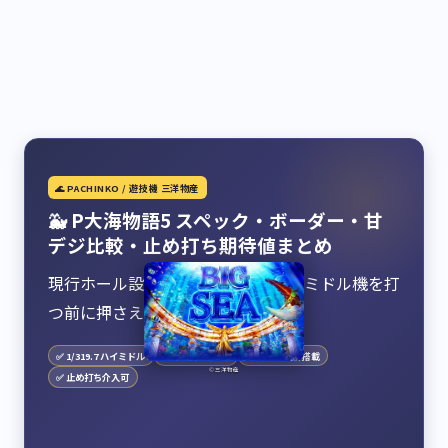
🌊 PACHINKO / 遊技機 三洋物産
🐳 P大海物語5 スペック・ボーダー・甘
デジ比較・止め打ち期待値まとめ
現行ホール設置トップクラスの定番ミドル機を打
つ前に押さえる数値の総まとめ
✅ 1/319.7 ハイミドル
✅ 確変突入60%
✅ 遊タイム非搭載
© 三洋物産
✅ 止め打ち介入可