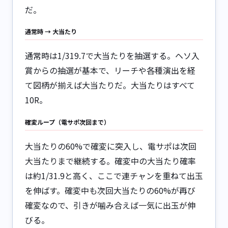
だ。
通常時 → 大当たり
通常時は1/319.7で大当たりを抽選する。ヘソ入
賞からの抽選が基本で、リーチや各種演出を経
て図柄が揃えば大当たりだ。大当たりはすべて
10R。
確変ループ（電サポ次回まで）
大当たりの60%で確変に突入し、電サポは次回
大当たりまで継続する。確変中の大当たり確率
は約1/31.9と高く、ここで連チャンを重ねて出玉
を伸ばす。確変中も次回大当たりの60%が再び
確変なので、引きが噛み合えば一気に出玉が伸
びる。