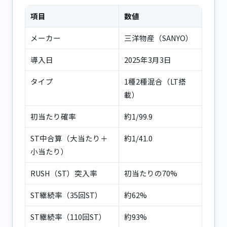
項目
数値
メーカー
三洋物産（SANYO）
導入日
2025年3月3日
タイプ
1種2種混合（LT搭
載）
初当たり確率
約1/99.9
ST中合算（大当たり＋
約1/41.0
小当たり）
RUSH（ST）突入率
初当たりの70%
ST継続率（35回ST）
約62%
ST継続率（110回ST）
約93%