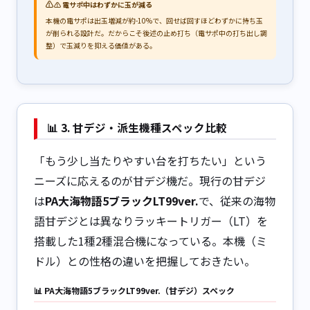
⚠️ 電サポ中はわずかに玉が減る
本機の電サポは出玉増減が約-10%で、回せば回すほどわずかに持ち玉
が削られる設計だ。だからこそ後述の止め打ち（電サポ中の打ち出し調
整）で玉減りを抑える価値がある。
📊
3. 甘デジ・派生機種スペック比較
「もう少し当たりやすい台を打ちたい」という
ニーズに応えるのが甘デジ機だ。現行の甘デジ
は
PA大海物語5ブラックLT99ver.
で、従来の海物
語甘デジとは異なりラッキートリガー（LT）を
搭載した1種2種混合機になっている。本機（ミ
ドル）との性格の違いを把握しておきたい。
📊
PA大海物語5ブラックLT99ver.（甘デジ）スペック