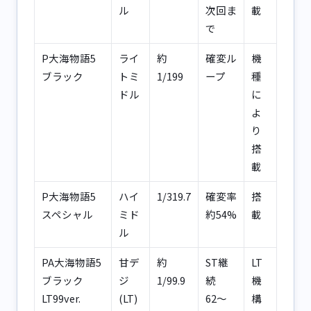
ル
次回ま
載
で
P大海物語5
ライ
約
確変ル
機
ブラック
トミ
1/199
ープ
種
ドル
に
よ
り
搭
載
P大海物語5
ハイ
1/319.7
確変率
搭
スペシャル
ミド
約54%
載
ル
PA大海物語5
甘デ
約
ST継
LT
ブラック
ジ
1/99.9
続
機
LT99ver.
(LT)
62〜
構