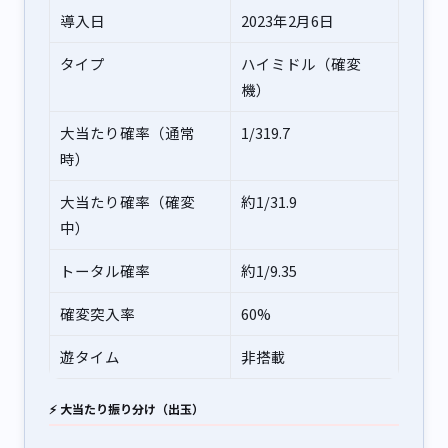
導入日
2023年2月6日
タイプ
ハイミドル（確変
機）
大当たり確率（通常
1/319.7
時）
大当たり確率（確変
約1/31.9
中）
トータル確率
約1/9.35
確変突入率
60%
遊タイム
非搭載
⚡
大当たり振り分け（出玉）