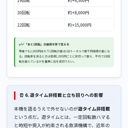
19回転
約+4,500円
20回転
約+8,000円
22回転
約+15,000円
✅ 「あと1回転」の価値を体で覚える
等価でも1,000円あたり1回転の差は1日トータルで数千円規模の差にな
る。回転率を測るときは投資1,000円ごとに区切って数え、平均で18回
転を超えているかを基準に台を見切りたい。
⏰
6. 遊タイム非搭載と立ち回りへの影響
本機を語るうえで外せないのが
遊タイム非搭載
という点だ。遊タイムとは、一定回転数ハマる
と時短や突入が約束される救済機構で、近年の