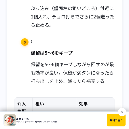
ぶっ込み（盤面左の狙いどころ）付近に
2個入れ、チョロ打ちでさらに2個送った
ら止める。
3
保留は5〜6をキープ
保留を5〜6個キープしながら回すのが最
も効率が良い。保留が満タンになったら
打ち出しを止め、減ったら補充する。
介入
狙い
効果
箇所
×
まわるーだ
無料で使う
パチンコ ボーダー・期待値リアルタイム計算
アタ
オーバー入賞・ラ
出玉の上積み・