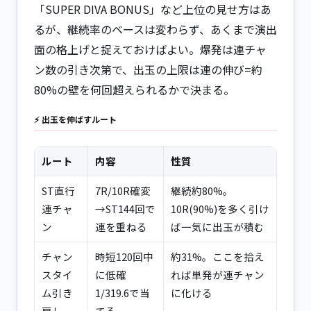
「SUPER DIVA BONUS」など上位の見せ方はあ
るが、継続率のベースは変わらず、あくまで演出
面の格上げと捉えておけばよい。爆発は連チャ
ン数の引き次第で、出玉の上限は連の伸び=約
80%の壁を何回超えられるかで決まる。
⚡
出玉を伸ばすルート
ルート
内容
性質
ST直行
7R/10R確変
継続約80%。
連チャ
→ST144回で
10R(90%)を多く引け
ン
連を重ねる
ば一気に出玉が積む
チャン
時短120回中
約31%。ここを拾え
スタイ
に低確
れば単発が連チャン
ム引き
1/319.6で当
に化ける
戻し
てる