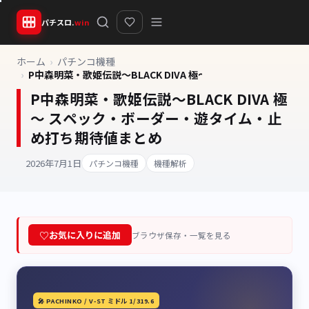
パチスロ.
win
ホーム
パチンコ機種
P中森明菜・歌姫伝説～BLACK DIVA 極～ スペック・ボーダ
P中森明菜・歌姫伝説～BLACK DIVA 極
～ スペック・ボーダー・遊タイム・止
め打ち期待値まとめ
2026年7月1日
パチンコ機種
機種解析
お気に入りに追加
ブラウザ保存・
一覧を見る
🎤 PACHINKO / V-ST ミドル 1/319.6