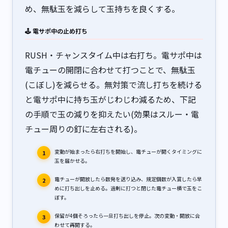
め、無駄玉を減らして玉持ちを良くする。
🕹️
電サポ中の止め打ち
RUSH・チャンスタイム中は右打ち。電サポ中は
電チューの開閉に合わせて打つことで、無駄玉
(こぼし)を減らせる。無対策で流し打ちを続ける
と電サポ中に持ち玉がじわじわ減るため、下記
の手順で玉の減りを抑えたい(効果はスルー・電
チュー周りの釘に左右される)。
変動が始まったら右打ちを開始し、電チューが開くタイミングに
玉を届かせる。
電チューが開放したら数発を送り込み、規定個数が入賞したら早
めに打ち出しを止める。過剰に打つと閉じた電チュー横で玉をこ
ぼす。
保留が4個そろったら一旦打ち出しを停止。次の変動・開放に合
わせて再開する。