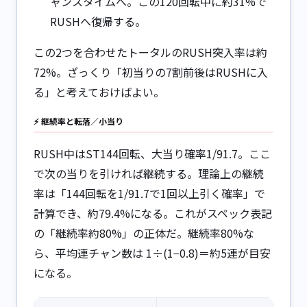
ャンスタイムへ。この120回転中に約31%で
RUSHへ復帰する。
この2つを合わせたトータルのRUSH突入率は約
72%。ざっくり「初当りの7割前後はRUSHに入
る」と考えておけばよい。
⚡
継続率と転落／小当り
RUSH中はST144回転、大当り確率1/91.7。ここ
で次の当りを引ければ継続する。理論上の継続
率は「144回転を1/91.7で1回以上引く確率」で
計算でき、約79.4%になる。これがスペック表記
の「継続率約80%」の正体だ。継続率80%な
ら、平均連チャン数は 1÷(1−0.8)＝約5連が目安
になる。