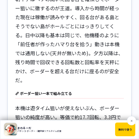
ー狙いに徹するのが王道。導入から時間が経っ
た現在は稼働が読みやすく、回る台がある島と
そうでない島がホールごとにはっきりしてく
る。日中以降も基本は同じで、他機種のように
「前任者が作ったハマり台を拾う」動きは本機
では通用しない(天井が無いため)。夕方以降は、
残り時間で回収できる回転数と回転率を天秤に
かけ、ボーダーを超える台だけに座るのが安全
だ。
📏
ボーダー狙い一本で組み立てる
本機は遊タイム狙いが使えないぶん、ボーダー
狙いの純度が高い。等価で約17.7回転、3.3円で
×
約19.3回転という分岐を頭に入れ、実際の回転
まわるーだ
無料で使う
パチンコ ボーダー・期待値リアルタイム計算
率がそれを明確に上回る台だけを長く打つ。