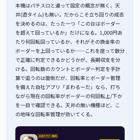
本機はパチスロと違って設定の概念が無く、天
井(遊タイム)も無い。だからこそ立ち回りの成否
を決めるのは、たった一つ「この台はボーダー
を超えて回っているか」だけになる。1,000円あ
たり何回転回っているか、それがその換金率の
ボーダーを上回っているか——これを座って数分
で正確に判定できるかどうかが、長期収支を分
ける。回転数のカウントとボーダー判定を手計
算で追うのは面倒だが、回転率とボーダー管理
を備えた自社アプリ「まわるーだ」なら、打ち
ながら現在の回転率がボーダーの何回転上/下か
を一目で確認できる。天井の無い機種ほど、こ
の地味な回転率管理が効いてくる。
公式アプリ・無料