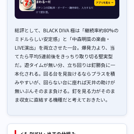
まわるーだ
アプリを見る →
パチンコの回転率・ボーダー・期待値を、入力するだ
けで即計算。
総評として、BLACK DIVA 極は「継続率約80%の
ミドルらしい安定感」と「中森明菜の楽曲・
LIVE演出」を両立させた一台。爆発力より、当
てたら平均5連前後をきっちり取り切る堅実型
だ。遊タイムが無い分、立ち回りは釘勝負に一
本化される。回る台を見抜けるならプラスを積
みやすいが、回らない台に座れば天井の助けが
無いぶんそのまま負ける。釘を見る力がそのま
ま収支に直結する機種だと考えておきたい。
⚡
5. RUSH・出玉の仕組み