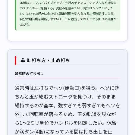
本機はノーマル／バイブアップ／先読みチャンス／シンプルなど複数の
カスタムモードを備える。先読みを強めたい、告知はシンプルにした
い、といった好みに合わせて演出頻度を変えられる。長時間打つなら、
自分が期待度を判断しやすいモードに設定しておくと立ち回りの精度が
上がる。
🕹️
8. 打ち方・止め打ち
通常時の打ち出し
通常時は左打ちでヘソ(始動口)を狙う。ヘソにき
ちんと玉が絡むストロークを見つけ、そのまま
維持するのが基本。強すぎても弱すぎてもヘソを
外して回転率が落ちるため、玉の軌道を見なが
ら1〜2ミリ単位でハンドルを固定したい。保留
が満タン(4個)になっている間は打ち出しを止