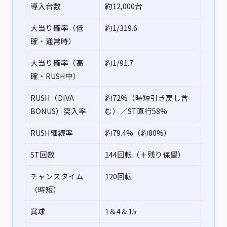
導入台数
約12,000台
大当り確率（低
約1/319.6
確・通常時）
大当り確率（高
約1/91.7
確・RUSH中）
RUSH（DIVA
約72%（時短引き戻し含
BONUS）突入率
む）／ST直行58%
RUSH継続率
約79.4%（約80%）
ST回数
144回転（＋残り保留）
チャンスタイム
120回転
（時短）
賞球
1＆4＆15