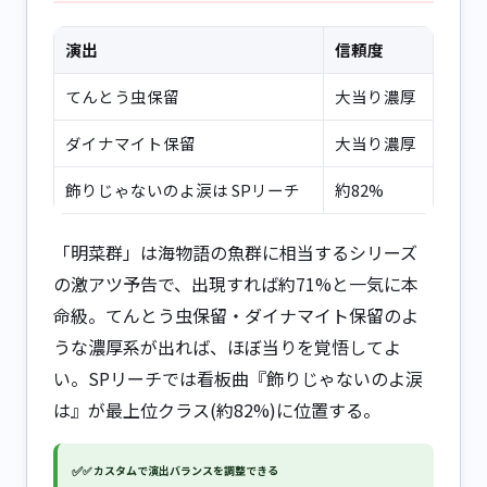
演出
信頼度
てんとう虫保留
大当り濃厚
ダイナマイト保留
大当り濃厚
飾りじゃないのよ涙は SPリーチ
約82%
「明菜群」は海物語の魚群に相当するシリーズ
の激アツ予告で、出現すれば約71%と一気に本
命級。てんとう虫保留・ダイナマイト保留のよ
うな濃厚系が出れば、ほぼ当りを覚悟してよ
い。SPリーチでは看板曲『飾りじゃないのよ涙
は』が最上位クラス(約82%)に位置する。
✅ カスタムで演出バランスを調整できる