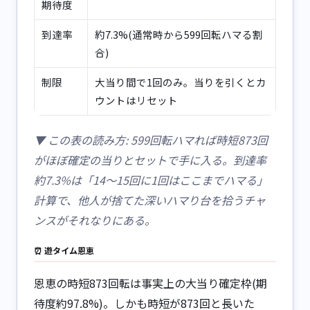
期待度
到達率
約7.3%(通常時から599回転ハマる割
合)
制限
大当り間で1回のみ。当りを引くとカ
ウントはリセット
▼ この表の読み方: 599回転ハマれば時短873回
がほぼ確定の当りとセットで手に入る。到達率
約7.3%は「14〜15回に1回はここまでハマる」
計算で、他人が捨てた深いハマり台を拾うチャ
ンスがそれなりにある。
⏰
遊タイム恩恵
恩恵の時短873回転は事実上の大当り確定枠(期
待度約97.8%)。しかも時短が873回と長いた