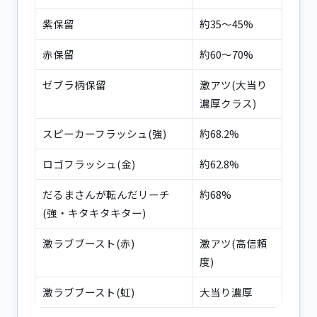
紫保留
約35〜45%
赤保留
約60〜70%
ゼブラ柄保留
激アツ(大当り
濃厚クラス)
スピーカーフラッシュ(強)
約68.2%
ロゴフラッシュ(金)
約62.8%
だるまさんが転んだリーチ
約68%
(強・キタキタキター)
激ラブブースト(赤)
激アツ(高信頼
度)
激ラブブースト(虹)
大当り濃厚