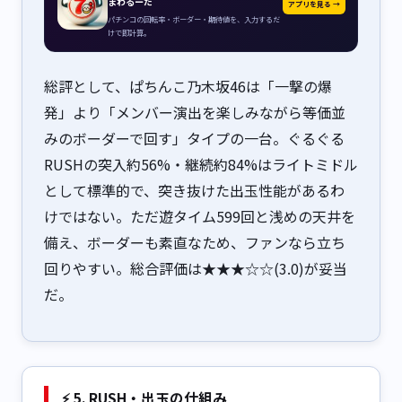
まわるーだ
アプリを見る →
パチンコの回転率・ボーダー・期待値を、入力するだ
けで即計算。
総評として、ぱちんこ乃木坂46は「一撃の爆
発」より「メンバー演出を楽しみながら等価並
みのボーダーで回す」タイプの一台。ぐるぐる
RUSHの突入約56%・継続約84%はライトミドル
として標準的で、突き抜けた出玉性能があるわ
けではない。ただ遊タイム599回と浅めの天井を
備え、ボーダーも素直なため、ファンなら立ち
回りやすい。総合評価は★★★☆☆(3.0)が妥当
だ。
⚡
5. RUSH・出玉の仕組み