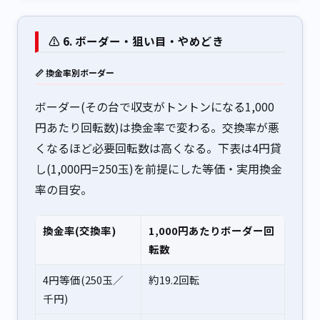
⚠️
6. ボーダー・狙い目・やめどき
📏
換金率別ボーダー
ボーダー(その台で収支がトントンになる1,000
円あたり回転数)は換金率で変わる。交換率が悪
くなるほど必要回転数は高くなる。下表は4円貸
し(1,000円=250玉)を前提にした等価・実用換金
率の目安。
換金率(交換率)
1,000円あたりボーダー回
転数
4円等価(250玉／
約19.2回転
千円)