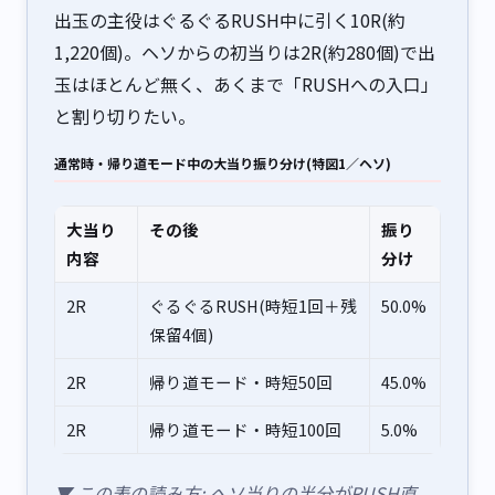
出玉の主役はぐるぐるRUSH中に引く10R(約
1,220個)。ヘソからの初当りは2R(約280個)で出
玉はほとんど無く、あくまで「RUSHへの入口」
と割り切りたい。
通常時・帰り道モード中の大当り振り分け(特図1／ヘソ)
大当り
その後
振り
内容
分け
2R
ぐるぐるRUSH(時短1回＋残
50.0%
保留4個)
2R
帰り道モード・時短50回
45.0%
2R
帰り道モード・時短100回
5.0%
▼ この表の読み方: ヘソ当りの半分がRUSH直