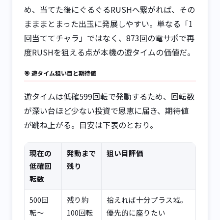
め、当てた後にぐるぐるRUSHへ繋がれば、その
まままとまった出玉に発展しやすい。単なる「1
回当ててチャラ」ではなく、873回の電サポで再
度RUSHを狙える点が本機の遊タイムの価値だ。
🎯
遊タイム狙い目と期待値
遊タイムは低確599回転で発動するため、回転数
が深い台ほど少ない投資で恩恵に届き、期待値
が跳ね上がる。目安は下表のとおり。
現在の
発動まで
狙い目評価
低確回
残り
転数
500回
残り約
拾えれば十分プラス域。
転〜
100回転
優先的に座りたい