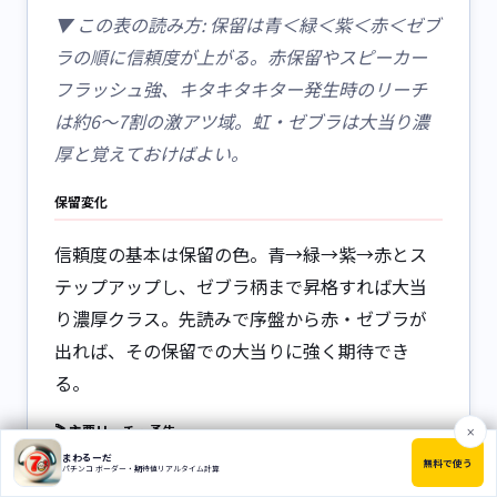
▼ この表の読み方: 保留は青＜緑＜紫＜赤＜ゼブ
ラの順に信頼度が上がる。赤保留やスピーカー
フラッシュ強、キタキタキター発生時のリーチ
は約6〜7割の激アツ域。虹・ゼブラは大当り濃
厚と覚えておけばよい。
保留変化
信頼度の基本は保留の色。青→緑→紫→赤とス
テップアップし、ゼブラ柄まで昇格すれば大当
り濃厚クラス。先読みで序盤から赤・ゼブラが
出れば、その保留での大当りに強く期待でき
る。
🎬
主要リーチ・予告
×
まわるーだ
無料で使う
パチンコ ボーダー・期待値リアルタイム計算
だるまさんが転んだリーチ
：「転んだ」のタ