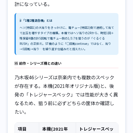
計になっている。
ℹ️ 「1種2種混合機」とは
ヘソ(特図1)の大当りをきっかけに、電チュー(特図2)側で連続して当て
て出玉を増やすタイプの機種。本機ではヘソ当りの2Rから、時短1回＋
残保留4個の計5回転で電チュー側の1/3.7を狙うのが「ぐるぐる
RUSH」の正体だ。ST機のように「◯回転continue」ではなく、当り
→5回転→当り…を繰り返す仕組みだと捉えたい。
🆚
前作・シリーズ機との違い
乃木坂46シリーズは京楽内でも複数のスペック
が存在する。本機(2021年オリジナル版)と、後
発の「トレジャースペック」では性能が大きく異
なるため、狙う前に必ずどちらの筐体か確認し
たい。
項目
本機(2021年
トレジャースペッ