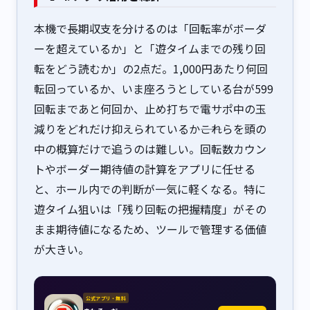
本機で長期収支を分けるのは「回転率がボーダ
ーを超えているか」と「遊タイムまでの残り回
転をどう読むか」の2点だ。1,000円あたり何回
転回っているか、いま座ろうとしている台が599
回転まであと何回か、止め打ちで電サポ中の玉
減りをどれだけ抑えられているか――これらを頭の
中の概算だけで追うのは難しい。回転数カウン
トやボーダー期待値の計算をアプリに任せる
と、ホール内での判断が一気に軽くなる。特に
遊タイム狙いは「残り回転の把握精度」がその
まま期待値になるため、ツールで管理する価値
が大きい。
公式アプリ・無料