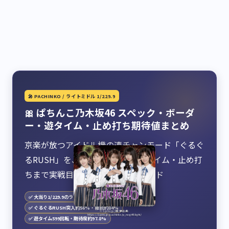
🎤 PACHINKO / ライトミドル 1/229.9
🎀 ぱちんこ乃木坂46 スペック・ボーダ
ー・遊タイム・止め打ち期待値まとめ
京楽が放つアイドル機の連チャンモード「ぐるぐ
るRUSH」を、突入・継続から遊タイム・止め打
ちまで実戦目線で解析する完全ガイド
✅ 大当り1/229.9のライトミドル1種2種混合機
✅ ぐるぐるRUSH突入約56%・継続約84%
© 1geki.jp / 画像出典:
https://1geki.jp/pachinko/p_nogi46light/
✅ 遊タイム599回転・期待度約97.8%