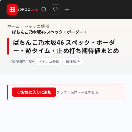
パチスロ.
win
ホーム
パチンコ機種
ぱちんこ乃木坂46 スペック・ボーダー・遊タイム・止め打ち期
ぱちんこ乃木坂46 スペック・ボーダ
ー・遊タイム・止め打ち期待値まとめ
2026年7月5日
パチンコ機種
機種解析
お気に入りに追加
ブラウザ保存・
一覧を見る