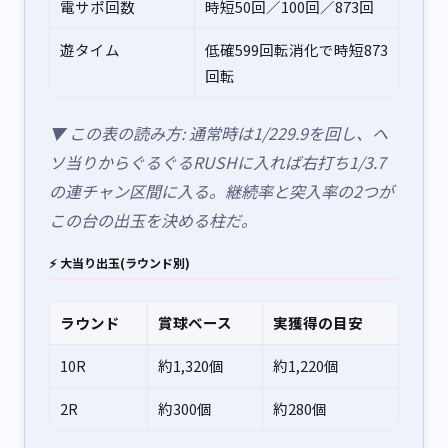
電サポ回数
時短50回／100回／873回
遊タイム
低確599回転消化で時短873
回転
▼ この表の読み方: 通常時は1/229.9を回し、ヘ
ソ当りからぐるぐるRUSHに入れば右打ち1/3.7
の連チャン区間に入る。継続率と突入率の2つが
この台の出玉を決める柱だ。
⚡
大当り出玉(ラウンド別)
ラウンド
賞球ベース
実獲得の目安
10R
約1,320個
約1,220個
2R
約300個
約280個