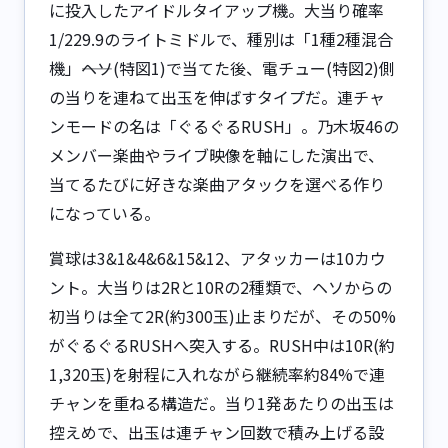
に投入したアイドルタイアップ機。大当り確率
1/229.9のライトミドルで、種別は「1種2種混合
機」――ヘソ(特図1)で当てた後、電チュー(特図2)側
の当りを連ねて出玉を伸ばすタイプだ。連チャ
ンモードの名は「ぐるぐるRUSH」。乃木坂46の
メンバー楽曲やライブ映像を軸にした演出で、
当てるたびに好きな楽曲アタックを選べる作り
になっている。
賞球は3&1&4&6&15&12、アタッカーは10カウ
ント。大当りは2Rと10Rの2種類で、ヘソからの
初当りは全て2R(約300玉)止まりだが、その50%
がぐるぐるRUSHへ突入する。RUSH中は10R(約
1,320玉)を射程に入れながら継続率約84%で連
チャンを重ねる構造だ。当り1発あたりの出玉は
控えめで、出玉は連チャン回数で積み上げる設