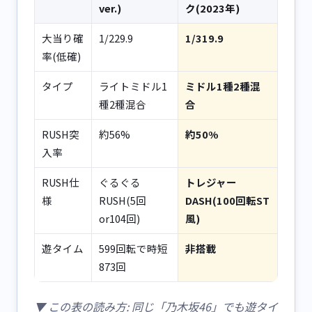
ver.)
ク(2023年)
大当り確
1/229.9
1/319.9
率(低確)
タイプ
ライトミドル1
ミドル1種2種混
種2種混合
合
RUSH突
約56%
約50%
入率
RUSH仕
ぐるぐる
トレジャー
様
RUSH(5回
DASH(100回転ST
or104回)
風)
遊タイム
599回転で時短
非搭載
873回
▼ この表の読み方: 同じ「乃木坂46」でも遊タイ