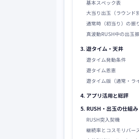
基本スペック表
大当り出玉（ラウンド
通常時（初当り）の振
真波動RUSH中の出玉
3. 遊タイム・天井
遊タイム発動条件
遊タイム恩恵
遊タイム版（通常・ラ
4. アプリ活用と総評
5. RUSH・出玉の仕組み
RUSH突入契機
継続率とコスモリバー