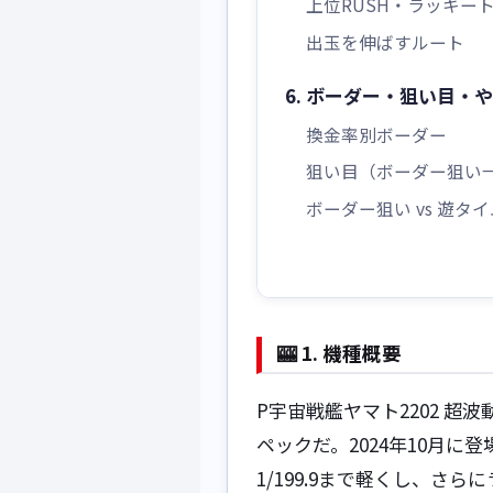
上位RUSH・ラッキー
出玉を伸ばすルート
6. ボーダー・狙い目・
換金率別ボーダー
狙い目（ボーダー狙い
ボーダー狙い vs 遊タ
🎰
1. 機種概要
P宇宙戦艦ヤマト2202 超波
ペックだ。2024年10月に
1/199.9まで軽くし、さ