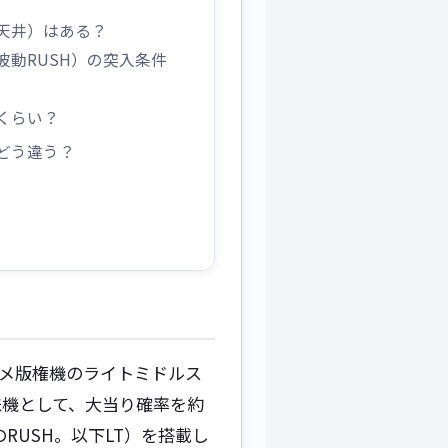
（天井）はある？
波動RUSH）の突入条件
れくらい？
はどう違う？
気アニメ版権機のライトミドルス
姉妹機として、大当り確率を約
RUSH。以下LT）を搭載し