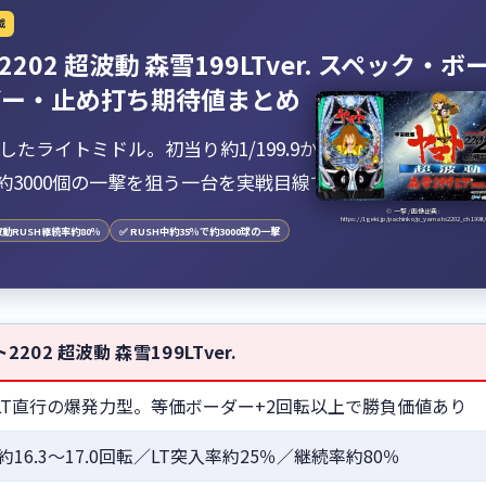
載
202 超波動 森雪199LTver. スペック・ボ
ガー・止め打ち期待値まとめ
したライトミドル。初当り約1/199.9から突入率約25％の
で約3000個の一撃を狙う一台を実戦目線で解析する
© 一撃 / 画像出典:
https://1geki.jp/pachinko/p_yamato2202_ch199lt
波動RUSH継続率約80％
✅ RUSH中約35％で約3000球の一撃
02 超波動 森雪199LTver.
LT直行の爆発力型。等価ボーダー+2回転以上で勝負価値あり
16.3〜17.0回転／LT突入率約25％／継続率約80％