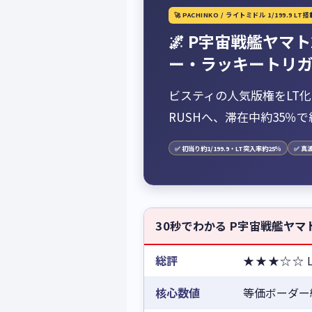
🚀 PACHINKO / ライトミドル 1/199.9 LT搭
🌌 P宇宙戦艦ヤマト2
ー・ラッキートリ
ビスティの人気版権をLT化
RUSHへ、滞在中約35％
✅ 初当り約1/199.9・LT突入率約25％
✅ 真
30秒でわかる P宇宙戦艦ヤマト22
総評
★★★☆☆
核心数値
等価ボーダー約