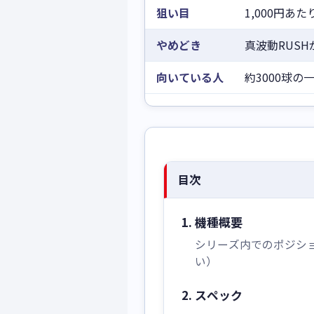
狙い目
1,000円
やめどき
真波動RUS
向いている人
約3000球
目次
1. 機種概要
シリーズ内でのポジショ
い）
2. スペック