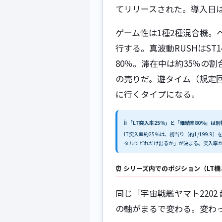
てリリースされた。導入日は2
ゲーム性は1種2種混合機。ヘ
行する。真波動RUSHはS
80％。滞在中は約35％の割
の売りだ。遊タイム（規定
に行くタイプになる。
ℹ️ 「LT突入率25％」と「継続率80％」は別
LT突入率約25％は、初当り（約1/199
タルでどれだけ出るか」が決まる。突入率が
⏰
シリーズ内でのポジション（LT
同じ「宇宙戦艦ヤマト220
の軸がまるで変わる。変わ