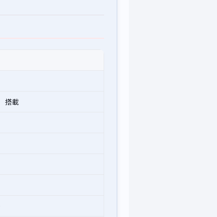
）搭載
）