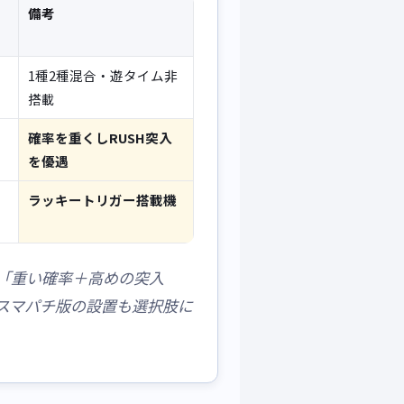
備考
1種2種混合・遊タイム非
搭載
確率を重くしRUSH突入
を優遇
ラッキートリガー搭載機
「重い確率＋高めの突入
スマパチ版の設置も選択肢に