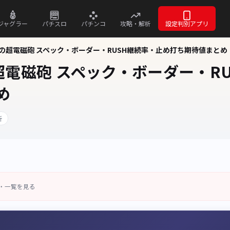
ジャグラー
パチスロ
パチンコ
攻略・解析
設定判別アプリ
の超電磁砲 スペック・ボーダー・RUSH継続率・止め打ち期待値まとめ
超電磁砲 スペック・ボーダー・R
め
析
・
一覧を見る