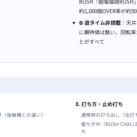
RUSH「超電磁砲RUSH
約2,000個OVER率が約5
⛔
遊タイム非搭載
：天井
に期待値は無い。回転率
とがすべて
8. 打ち方・止め打ち
け（後継機との違い）
通常時の打ち出し（左打
電サポ中（RUSH CHAL
ち