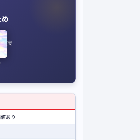
止め
まで実
/
価値あり