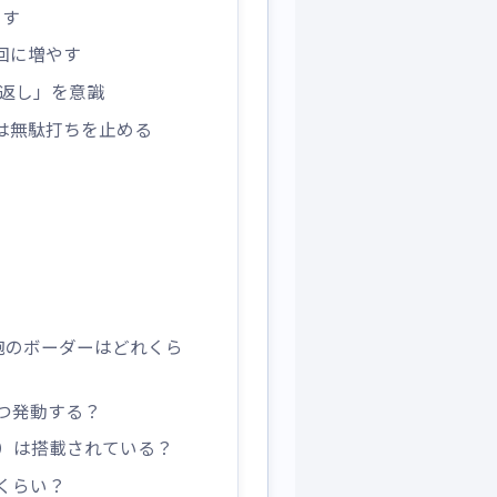
出す
回に増やす
個返し」を意識
は無駄打ちを止める
磁砲のボーダーはどれくら
いつ発動する？
LT）は搭載されている？
れくらい？