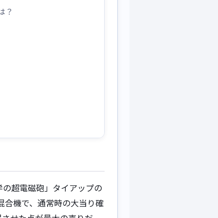
は？
科学の超電磁砲」タイアップの
2種混合機で、通常時の大当り確
に同居させた点が最大の売りだ。