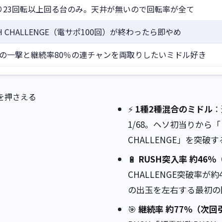
あたり23回転以上回る台のみ。天井が無いので回転率が全て
SH CHALLENGE（電サポ100回）が終わったら即やめ
VERの一撃と継続率80％の連チャンを両取りしたいミドル好き
を押さえる
⚡
1種2種混合のミドル
：
1/68。ヘソ初当りから「
CHALLENGE」を突破
🔋
RUSH突入率 約46％
CHALLENGE突破率が
の出玉を左右する最初の
🎯
継続率 約77％（次回