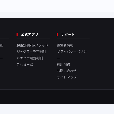
公式アプリ
サポート
覧
超設定判別Aメソッド
運営者情報
ジャグラー設定判別
プライバシーポリシ
ー
ハナハナ設定判別
ー
まわるーだ
利用規約
お問い合わせ
サイトマップ