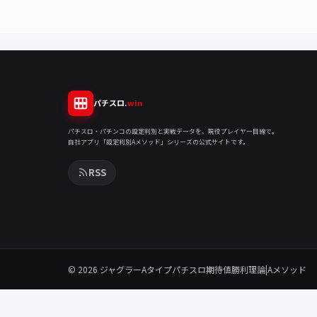
の
ペ
ー
ジ
送
り
パチスロ.
win
パチスロ・パチンコの設定判別と実戦データを、現役プレイヤー目線で。
自社アプリ「設定判別Aメソッド」シリーズの公式サイトです。
RSS
© 2026 ジャグラーAタイプパチスロ期待値勝利理論|Aメソッド