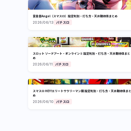
© NET CORPORATION / 画像出典: https://www.net-fun.co.jp/sho
賞金首Angel（スマスロ）設定判別・打ち方・天井期待値まとめ
パチスロ
2026/06/13
© 大都技研 / 画像出典: https://www.daitogiken.com/contents/pr
uct/slot/sa
スロット ソードアート・オンラインⅡ 設定判別・打ち方・天井期待値まと
め
パチスロ
2026/06/11
© 大都
スマスロ HEY!エリートサラリーマン鏡 設定判別・打ち方・天井期待値ま
め
パチスロ
2026/06/10
投
稿