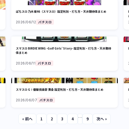
wki
© 京楽産業．
nA/
ぱちスロ 乃木坂46（スマスロ）設定判別・打ち方・天井期待値まとめ
パチスロ
2026/06/12
od
© ユニバーサルブロス
o2/
スマスロ BIRDIE WING -Golf Girls’ Story- 設定判別・打ち方・天井期待
値まとめ
パチスロ
2026/06/11
技研
© 一撃 / 画像出典: https://1geki.jp/slot/l_g1yshn_gold/
と
スマスロ GⅠ優駿倶楽部 黄金 設定判別・打ち方・天井期待値まとめ
パチスロ
2026/06/07
…
« 前へ
1
2
3
4
9
次へ »