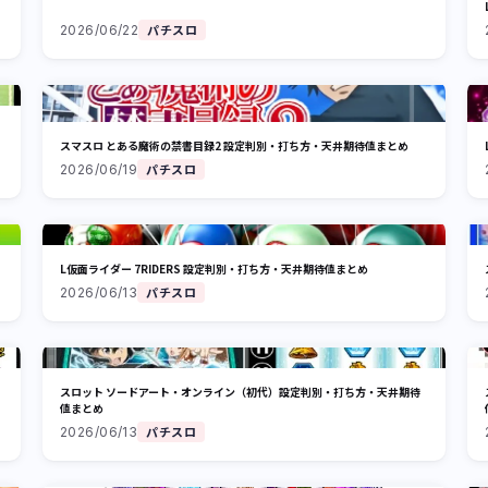
パチスロ
2026/06/22
ba/
© ぱちんこキュレーション / 画像出典: https://pachinko-curation.co
©
m/61332/
スマスロ とある魔術の禁書目録2 設定判別・打ち方・天井期待値まとめ
パチスロ
2026/06/19
ギン
© 京楽産業.
L仮面ライダー 7RIDERS 設定判別・打ち方・天井期待値まとめ
パチスロ
2026/06/13
en/
1geki.jp (一撃)
スロット ソードアート・オンライン（初代）設定判別・打ち方・天井期待
値まとめ
パチスロ
2026/06/13