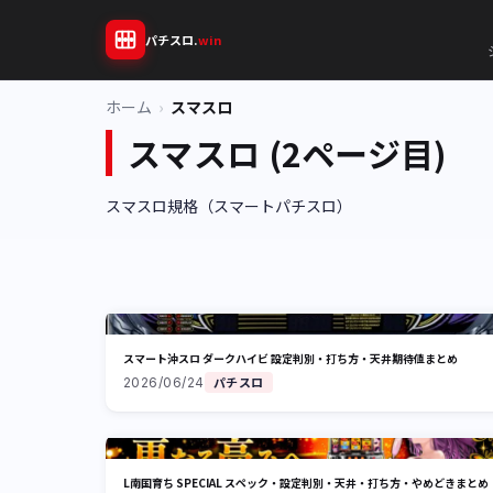
パチスロ.
win
ホーム
スマスロ
スマスロ
(2ページ目)
スマスロ規格（スマートパチスロ）
© パイオニア / 画像出典: https://1geki.jp/slot/l_dark_hai
スマート沖スロ ダークハイビ 設定判別・打ち方・天井期待値まとめ
パチスロ
2026/06/24
© 
L南国育ち SPECIAL スペック・設定判別・天井・打ち方・やめどきまとめ