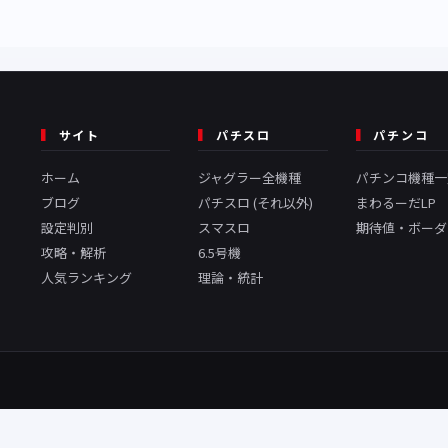
サイト
パチスロ
パチンコ
ホーム
ジャグラー全機種
パチンコ機種一
ブログ
パチスロ (それ以外)
まわるーだLP
設定判別
スマスロ
期待値・ボーダ
攻略・解析
6.5号機
人気ランキング
理論・統計