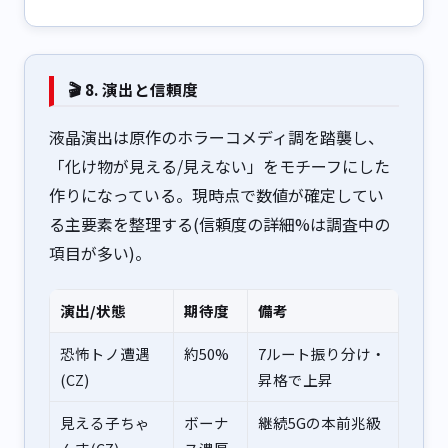
🎬
8. 演出と信頼度
液晶演出は原作のホラーコメディ調を踏襲し、
「化け物が見える/見えない」をモチーフにした
作りになっている。現時点で数値が確定してい
る主要素を整理する(信頼度の詳細%は調査中の
項目が多い)。
演出/状態
期待度
備考
恐怖トノ遭遇
約50%
7ルート振り分け・
(CZ)
昇格で上昇
見える子ちゃ
ボーナ
継続5Gの本前兆級