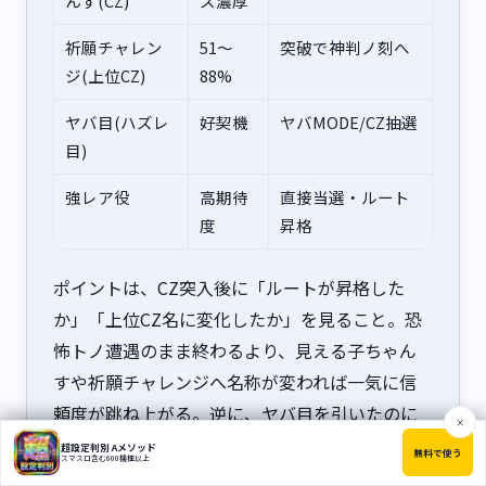
んす(CZ)
ス濃厚
祈願チャレン
51〜
突破で神判ノ刻へ
ジ(上位CZ)
88%
ヤバ目(ハズレ
好契機
ヤバMODE/CZ抽選
目)
強レア役
高期待
直接当選・ルート
度
昇格
ポイントは、CZ突入後に「ルートが昇格した
か」「上位CZ名に変化したか」を見ること。恐
怖トノ遭遇のまま終わるより、見える子ちゃん
すや祈願チャレンジへ名称が変われば一気に信
頼度が跳ね上がる。逆に、ヤバ目を引いたのに
×
何も起きないように見えても内部でヤバMODEに
超設定判別 Aメソッド
無料で使う
スマスロ含む600機種以上
入っている場合があるため、出目をよく見てお