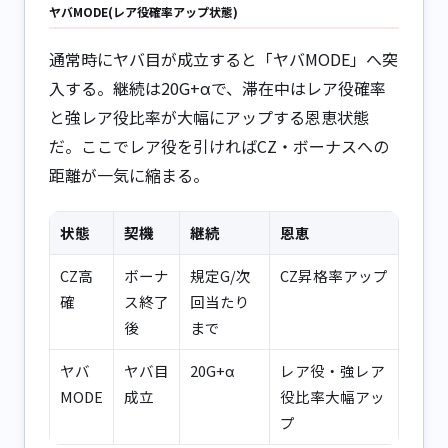
ヤバMODE(レア役確率アップ状態)
通常時にヤバ目が成立すると「ヤバMODE」へ突
入する。継続は20G+αで、滞在中はレア役確率
と強レア役比率が大幅にアップする恩恵状態
だ。ここでレア役を引ければCZ・ボーナスへの
距離が一気に縮まる。
状態
契機
継続
恩恵
CZ高
ボーナ
規定G/次
CZ昇格率アップ
確
ス終了
回当たり
後
まで
ヤバ
ヤバ目
20G+α
レア役・強レア
MODE
成立
役比率大幅アッ
プ