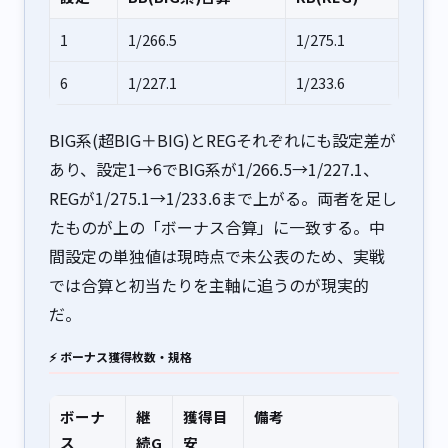
1
1/266.5
1/275.1
6
1/227.1
1/233.6
BIG系(超BIG＋BIG)とREGそれぞれにも設定差が
あり、設定1→6でBIG系が1/266.5→1/227.1、
REGが1/275.1→1/233.6まで上がる。両者を足し
たものが上の「ボーナス合算」に一致する。中
間設定の単独値は現時点で未公表のため、実戦
では合算と初当たりを主軸に追うのが現実的
だ。
⚡
ボーナス獲得枚数・規格
ボーナ
継
獲得目
備考
ス
続G
安