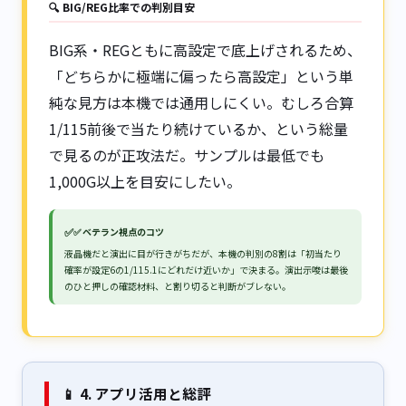
🔍
BIG/REG比率での判別目安
BIG系・REGともに高設定で底上げされるため、
「どちらかに極端に偏ったら高設定」という単
純な見方は本機では通用しにくい。むしろ合算
1/115前後で当たり続けているか、という総量
で見るのが正攻法だ。サンプルは最低でも
1,000G以上を目安にしたい。
✅ ベテラン視点のコツ
液晶機だと演出に目が行きがちだが、本機の判別の8割は「初当たり
確率が設定6の1/115.1にどれだけ近いか」で決まる。演出示唆は最後
のひと押しの確認材料、と割り切ると判断がブレない。
📱
4. アプリ活用と総評