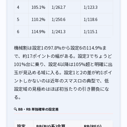
4
105.1%
1/262.7
1/123.3
5
110.2%
1/250.6
1/118.6
6
114.9%
1/241.3
1/115.1
機械割は設定1の97.8%から設定6の114.9%ま
で、約17ポイントの幅がある。設定3でちょうど
101%台に乗り、設定4以降は105%超と明確に出
玉が見込める域に入る。設定1と2の差が約1ポイ
ントしかないのは近年のスマスロの典型で、低
設定域の見極めはほぼ初当たりの引き勝負にな
る。
🔍
BB・RB 単独確率の設定差
設定
BB(BIG系)合算
RB(REG)