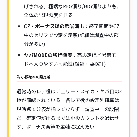
げされる。極端なREG偏り/BIG偏りよりも、
全体の出現頻度を見る
CZ・ボーナス後の示唆演出
：終了画面やCZ
中のセリフで設定を示唆(詳細は調査中の部
分が多い)
ヤバMODEの移行頻度
：高設定ほど恩恵モー
ドへ入りやすい可能性(後述・要検証)
🔍
小役確率の設定差
通常時のレア役はチェリー・スイカ・ヤバ目の3
種が確認されている。各レア役の設定別確率は
現時点で公表が揃っておらず「調査中」の段階
だ。確定値が出るまでは小役カウントを過信せ
ず、ボーナス合算を主軸に据えたい。