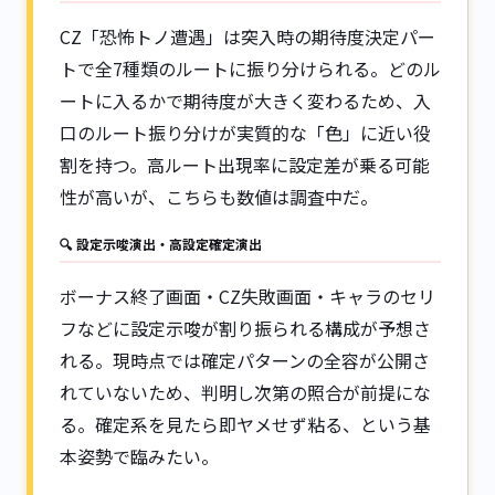
CZ「恐怖トノ遭遇」は突入時の期待度決定パー
トで全7種類のルートに振り分けられる。どのル
ートに入るかで期待度が大きく変わるため、入
口のルート振り分けが実質的な「色」に近い役
割を持つ。高ルート出現率に設定差が乗る可能
性が高いが、こちらも数値は調査中だ。
🔍
設定示唆演出・高設定確定演出
ボーナス終了画面・CZ失敗画面・キャラのセリ
フなどに設定示唆が割り振られる構成が予想さ
れる。現時点では確定パターンの全容が公開さ
れていないため、判明し次第の照合が前提にな
る。確定系を見たら即ヤメせず粘る、という基
本姿勢で臨みたい。