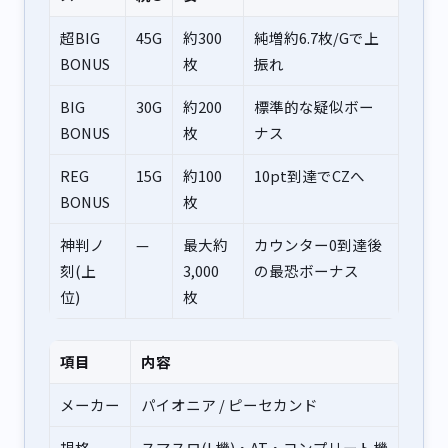
超BIG
45G
約300
純増約6.7枚/Gで上
BONUS
枚
振れ
BIG
30G
約200
標準的な疑似ボー
BONUS
枚
ナス
REG
15G
約100
10pt到達でCZへ
BONUS
枚
神判ノ
—
最大約
カウンター0到達後
刻(上
3,000
の最恐ボーナス
位)
枚
項目
内容
メーカー
パイオニア / ピーセカンド
規格
スマスロ(L機)・AT・コンプリート機