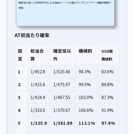
確率論を用いた科学的手法による独自のノーマル機(Aタイプ)ジャグラーの期待値勝利
理論
AT初当たり確率
設
初当合
確定役以
機械割
GOD無
定
算
外
機械割
1
1/452.8
1/525.40
98.3%
83.6%
2
1/415.6
1/475.97
99.5%
84.8%
3
1/424.4
1/487.55
102.0%
87.3%
4
1/333.0
1/370.67
106.6%
91.9%
5
1/325.9
1/361.89
112.1%
97.4%