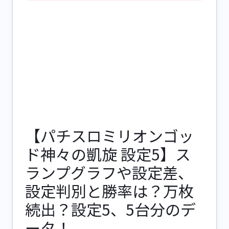
【パチスロミリオンゴッ
ド神々の凱旋 設定5】ス
ランプグラフや設定差、
設定判別と勝率は？万枚
続出？設定5、5台分のデ
ータ！