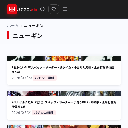
パチスロ.
win
ホーム
ニューギン
ニューギン
© 1geki.jp / 画像出典: https://1geki.jp/pachinko/p_abudeka_319/
Pあぶない刑事 スペック・ボーダー・遊タイム・小当りRUSH・止め打ち期待値
まとめ
パチンコ機種
2026/07/23
© 1geki.jp / 画像出典: https://1geki.jp/pachinko/p_berserk_muso/
Pベルセルク無双（初代）スペック・ボーダー・小当りRUSH継続率・止め打ち期
待値まとめ
パチンコ機種
2026/07/21