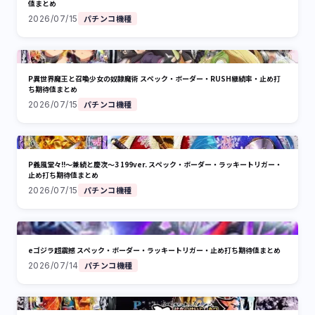
値まとめ
パチンコ機種
2026/07/15
画像出典: https://1geki.jp/pachinko/p_isekaimaou/
P異世界魔王と召喚少女の奴隷魔術 スペック・ボーダー・RUSH継続率・止め打
ち期待値まとめ
パチンコ機種
2026/07/15
画像出典: https://1geki.jp
P義風堂々!!～兼続と慶次～3 199ver. スペック・ボーダー・ラッキートリガー・
止め打ち期待値まとめ
パチンコ機種
2026/07/15
画像出典: https://slopachi-matome.blog.jp/archives/34830241.html
eゴジラ超震撼 スペック・ボーダー・ラッキートリガー・止め打ち期待値まとめ
パチンコ機種
2026/07/14
© ニューギン / 画像出典: https://1geki.jp/pachinko/p_hanakei_retsu129/