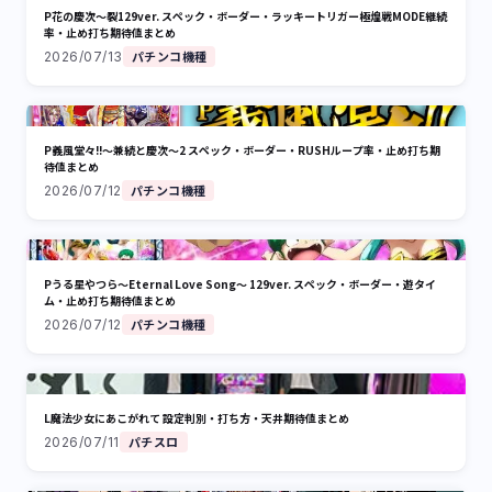
P花の慶次～裂129ver. スペック・ボーダー・ラッキートリガー極煌戦MODE継続
率・止め打ち期待値まとめ
パチンコ機種
2026/07/13
© ニューギン / 画像出典: https://1geki.jp/pachinko/pa_gihudd2nx/
P義風堂々!!～兼続と慶次～2 スペック・ボーダー・RUSHループ率・止め打ち期
待値まとめ
パチンコ機種
2026/07/12
画像出典: https://1geki.jp/pachinko/p_uruseiyatsura2_els129/
Pうる星やつら～Eternal Love Song～ 129ver. スペック・ボーダー・遊タイ
ム・止め打ち期待値まとめ
パチンコ機種
2026/07/12
© ニューギングループ / 画像出典: https://www.goraku-sangyo.com/
L魔法少女にあこがれて 設定判別・打ち方・天井期待値まとめ
パチスロ
2026/07/11