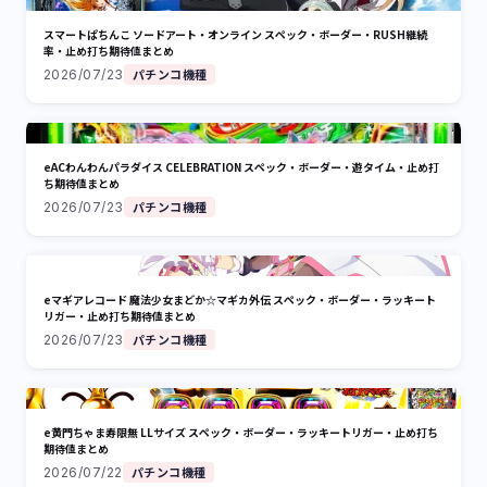
© 一撃 / 画像出典: https://1geki.jp/pachinko/e_sword_art_online/
スマートぱちんこ ソードアート・オンライン スペック・ボーダー・RUSH継続
率・止め打ち期待値まとめ
パチンコ機種
2026/07/23
© 1geki.jp / 画像出典: https://1geki.jp/pachinko/pa_wanpara_cr/
eACわんわんパラダイス CELEBRATION スペック・ボーダー・遊タイム・止め打
ち期待値まとめ
パチンコ機種
2026/07/23
© 京楽
eマギアレコード 魔法少女まどか☆マギカ外伝 スペック・ボーダー・ラッキート
リガー・止め打ち期待値まとめ
パチンコ機種
2026/07/23
© 平和
e黄門ちゃま寿限無 LLサイズ スペック・ボーダー・ラッキートリガー・止め打ち
期待値まとめ
パチンコ機種
2026/07/22