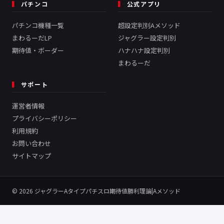
パチンコ
公式アプリ
パチンコ機種一覧
超設定判別Aメソッド
まわるーだLP
ジャグラー設定判別
期待値・ボーダー
ハナハナ設定判別
まわるーだ
サポート
運営者情報
プライバシーポリシー
利用規約
お問い合わせ
サイトマップ
© 2026 ジャグラーAタイプパチスロ期待値勝利理論|Aメソッド