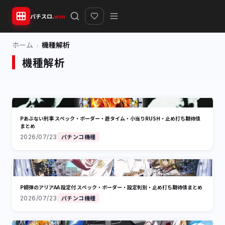
パチスロ.
win
ホーム
機種解析
機種解析
© 1geki.jp / 画像出典: https://1geki.jp/pachinko/p_abudeka_319/
Pあぶない刑事 スペック・ボーダー・遊タイム・小当りRUSH・止め打ち期待値
まとめ
パチンコ機種
2026/07/23
© ぱちんこ＆スロット GABU / 画像出典: https://p-gabu.jp/guideworks/ma
chinecontents/detail/5192
P緋弾のアリアAA 設定付 スペック・ボーダー・設定判別・止め打ち期待値まとめ
パチンコ機種
2026/07/23