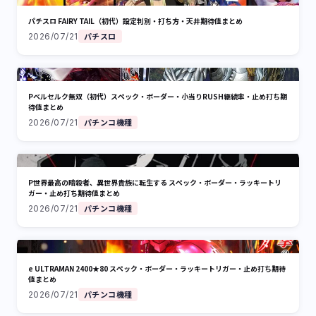
パチスロ FAIRY TAIL（初代）設定判別・打ち方・天井期待値まとめ
パチスロ
2026/07/21
© 1geki.jp / 画像出典: https://1geki.jp/pachinko/p_berserk_muso/
Pベルセルク無双（初代）スペック・ボーダー・小当りRUSH継続率・止め打ち期
待値まとめ
パチンコ機種
2026/07/21
© 藤商事
P世界最高の暗殺者、異世界貴族に転生する スペック・ボーダー・ラッキートリ
ガー・止め打ち期待値まとめ
パチンコ機種
2026/07/21
© 京楽産業.
e ULTRAMAN 2400★80 スペック・ボーダー・ラッキートリガー・止め打ち期待
値まとめ
パチンコ機種
2026/07/21