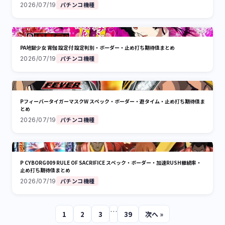
パチンコ機種
2026/07/19
© 藤商事
PA地獄少女 宵伽 設定付 設定判別・ボーダー・止め打ち期待値まとめ
パチンコ機種
2026/07/19
© 1geki.jp / 画像出典: https://1geki.jp/pachinko/p_tigermaskw/
PフィーバータイガーマスクW スペック・ボーダー・遊タイム・止め打ち期待値ま
とめ
パチンコ機種
2026/07/19
© 1geki.jp / 画像出典: https://1geki.jp/pachinko/p_cyborg009_ros/
P CYBORG009 RULE OF SACRIFICE スペック・ボーダー・加速RUSH継続率・
止め打ち期待値まとめ
パチンコ機種
2026/07/19
投
…
1
2
3
39
次へ »
稿