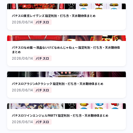
© OIZUMI / 画像出典: https://1geki.jp/slot/s_tokyoravens/
パチスロ東京レイヴンズ 設定判別・打ち方・天井期待値まとめ
パチスロ
2026/06/14
© なめ猫公式 / 画像出典: https://nameneko.co.jp/193
パチスロなめ猫 ～液晶ないけどなめんじゃねぇ～ 設定判別・打ち方・天井期待値
まとめ
パチスロ
2026/06/14
© サミー
パチスロアラジンAクラシック 設定判別・打ち方・天井期待値まとめ
パチスロ
2026/06/14
© サミー / 画像出典: https://1geki.jp/slot/s_twinangel_party/
パチスロツインエンジェルPARTY 設定判別・打ち方・天井期待値まとめ
パチスロ
2026/06/14