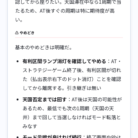
認してから座りたい。天国滞在中なら1周期で当
たるため、AT後すぐの周期は特に期待度が高
い。
⚠️
やめどき
基本のやめどきは明確だ。
有利区間ランプ消灯を確認してやめる
：AT・
ストラテジーゲーム終了後、有利区間が切れ
た（払出表示右下のドット消灯）ことを確認
してから離席する。引き継ぎは無い
天国否定までは回す
：AT後は天国の可能性が
あるため、最低でも次の1周期（天国の天
井）まで回して当選しなければモード転落と
みなす
モード示唆が良ければ続行
：終了画面や8bit