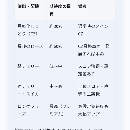
演出・契機
期待度の目
備考
安
具象化しり
約30%
通常時のメイン
とり（CZ）
CZ
最後のピース
約60%
CZ最終局面。発
展すれば本命
弱チェリー
低〜中
スコア獲得・設
定差あり
強チェリ
中〜高
上位スコア・直
ー・スイカ
撃の主契機
ロングフリ
最高（プレ
高設定期待度も
ーズ
ミアム）
大幅アップ