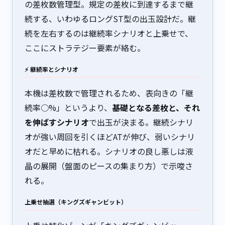
の差枚数管理型。規定の差枚に到達するまで継
続する、いわゆるロングST型の出玉設計だ。継
続を左右するのは継続率シナリオと上乗せで、
ここにストラテジー要素が絡む。
⚡
継続率とシナリオ
本機は差枚数で管理されるため、表向きの「継
続率○%」というより、
基礎となる差枚と、それ
を伸ばすシナリオ
で出玉が決まる。継続シナリ
オが強い周回を引くほどATが伸び、弱いシナリ
オだと早めに枯れる。シナリオの良し悪しは液
晶の展開（盤面のピースの集まり方）で示唆さ
れる。
上乗せ抽選（キングズギャンビット）