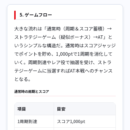
5. ゲームフロー
大きな流れは「通常時（周期＆スコア蓄積）→
ストラテジーゲーム（疑似ボーナス）→AT」と
いうシンプルな構造だ。通常時はスコアジャッジ
でポイントを貯め、1,000ptで1周期を消化して
いく。周期到達やレア役で抽選を受け、ストラ
テジーゲームに当選すればAT本戦へのチャンス
となる。
通常時の周期とスコア
項目
目安
1周期到達
スコア1,000pt