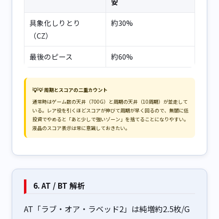
安
具象化しりとり
約30%
（CZ）
最後のピース
約60%
💡 周期とスコアの二重カウント
通常時はゲーム数の天井（700G）と周期の天井（10周期）が並走して
いる。レア役を引くほどスコアが伸びて周期が早く回るので、無闇に低
投資でやめると「あと少しで強いゾーン」を捨てることになりやすい。
液晶のスコア表示は常に意識しておきたい。
6. AT / BT 解析
AT「ラブ・オア・ラベッド2」は純増約2.5枚/G