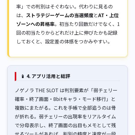
率」での判別はそぐわない。代わりに見るの
は、
ストラテジーゲームの当選頻度
と
AT・上位
ゾーンへの昇格率
。初当たり回数だけでなく、1
回の初当たりからどれだけ上に伸びたかも記録
しておくと、設定差の体感をつかみやすい。
📱
4. アプリ活用と総評
ノゲノラ THE SLOT は判別要素が「弱チェリー
確率・終了画面・8bitキャラ・モード移行」と
複数にまたがる。これを手帳で全部追うのは骨
が折れる。弱チェリーの出現率をリアルタイム
で分母表示し、終了画面の出目もメモとして残
せるツールがあれば、判別の精度と速度が一段