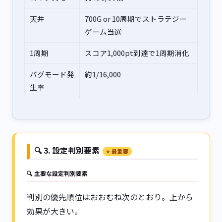
天井
700G or 10周期でストラテジー
ゲーム当選
1周期
スコア1,000pt到達で1周期消化
バグモード発
約1/16,000
生率
🔍
3. 設定判別要素
🔍
主要な設定判別要素
判別の優先順位はおおむね次のとおり。上から
効果が大きい。