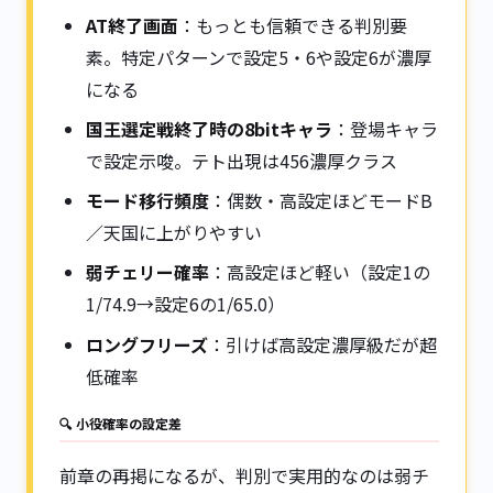
AT終了画面
：もっとも信頼できる判別要
素。特定パターンで設定5・6や設定6が濃厚
になる
国王選定戦終了時の8bitキャラ
：登場キャラ
で設定示唆。テト出現は456濃厚クラス
モード移行頻度
：偶数・高設定ほどモードB
／天国に上がりやすい
弱チェリー確率
：高設定ほど軽い（設定1の
1/74.9→設定6の1/65.0）
ロングフリーズ
：引けば高設定濃厚級だが超
低確率
🔍
小役確率の設定差
前章の再掲になるが、判別で実用的なのは弱チ