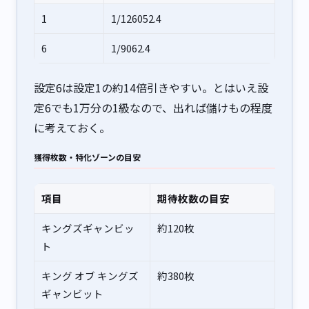
1
1/126052.4
6
1/9062.4
設定6は設定1の約14倍引きやすい。とはいえ設
定6でも1万分の1級なので、出れば儲けもの程度
に考えておく。
獲得枚数・特化ゾーンの目安
項目
期待枚数の目安
キングズギャンビッ
約120枚
ト
キング オブ キングズ
約380枚
ギャンビット