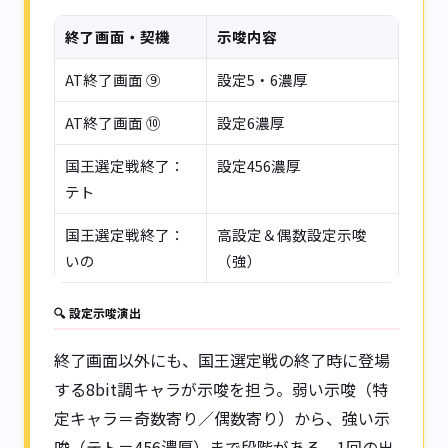
終了画面・契機
示唆内容
AT終了画面 ⑨
設定5・6濃厚
AT終了画面 ⑩
設定6濃厚
国王選定戦終了：
設定456濃厚
テト
国王選定戦終了：
高設定＆偶数設定示唆
いの
（強）
🔍
設定示唆演出
終了画面以外にも、国王選定戦の終了時に登場
する8bit調キャラが示唆を担う。弱い示唆（特
定キャラ＝奇数寄り／偶数寄り）から、強い示
唆（テト＝456濃厚）まで段階がある。1回の出