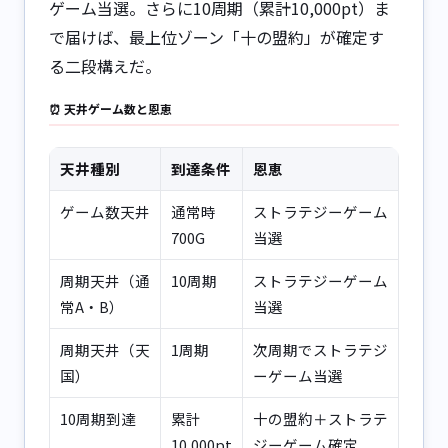
ゲーム当選。さらに10周期（累計10,000pt）ま
で届けば、最上位ゾーン「十の盟約」が確定す
る二段構えだ。
⏰
天井ゲーム数と恩恵
天井種別
到達条件
恩恵
ゲーム数天井
通常時
ストラテジーゲーム
700G
当選
周期天井（通
10周期
ストラテジーゲーム
常A・B）
当選
周期天井（天
1周期
次周期でストラテジ
国）
ーゲーム当選
10周期到達
累計
十の盟約＋ストラテ
10,000pt
ジーゲーム確定