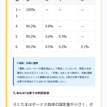
1〜
100%
—
—
—
3
4
99.2%
0.8%
—
—
5
99.2%
0.6%
0.3%
—
6
99.2%
0.5%
0.2%
0.1%
ℹ️ 用語：示唆と濃厚
「濃厚」はメーカーが確定演出として明言していないが、実戦上ほぼ
確定とみなせるラインのこと。「示唆」はあくまで傾向で、奇数/偶数
や設定2以上といった範囲を絞る材料になる。1回の示唆で断定せず、
合算やAT初当たりと合わせて総合判断したい。
🔍
BIG/AT比率での判別目安
えとたまはボーナス自体の設定差が小さく、ボ