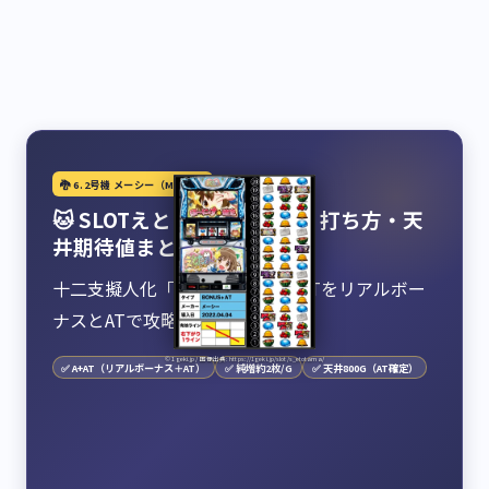
🐉 6.2号機 メーシー（MACY）
🐱 SLOTえとたま 設定判別・打ち方・天
井期待値まとめ
十二支擬人化「えとたま」のA+ATをリアルボー
ナスとATで攻略する完全ガイド
© 1geki.jp / 画像出典: https://1geki.jp/slot/s_etotama/
✅ A+AT（リアルボーナス＋AT）
✅ 純増約2枚/G
✅ 天井800G（AT確定）