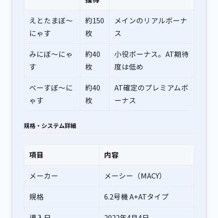
えとたまぼ～
約150
メインのリアルボーナ
にゃす
枚
ス
みにぼ～にゃ
約40
小役ボーナス。AT期待
す
枚
度は低め
べーすぼ～に
約40
AT確定のプレミアムボ
ゃす
枚
ーナス
規格・システム詳細
項目
内容
メーカー
メーシー（MACY）
規格
6.2号機 A+ATタイプ
導入日
2022年4月4日