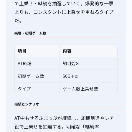
で上乗せ・継続を抽選していく。爆発的な一撃
よりも、コンスタントに上乗せを重ねるタイプ
だ。
純増・初期ゲーム数
項目
内容
AT純増
約2枚/G
初期ゲーム数
50G＋α
タイプ
ゲーム数上乗せ型
継続とシナリオ
AT中もせるふまっぷが継続し、周期到達やレア
役で上乗せを抽選する。明確な「継続率