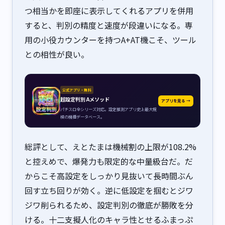
つ相当かを即座に表示してくれるアプリを併用
すると、判別の精度と速度が段違いになる。専
用の小役カウンターを持つA+AT機こそ、ツール
との相性が良い。
公式アプリ・無料
超設定判別 Aメソッド
アプリを見る →
パチスロ全シリーズ対応。設定推測アプリ史上最大規
模の機種データベース。
総評として、えとたまは機械割の上限が108.2%
と控えめで、爆発力も限定的な中量級台だ。だ
からこそ高設定をしっかり見抜いて長時間ぶん
回す立ち回りが効く。逆に低設定を掴むとジワ
ジワ削られるため、設定判別の徹底が勝敗を分
ける。十二支擬人化のキャラ性とせるふまっぷ