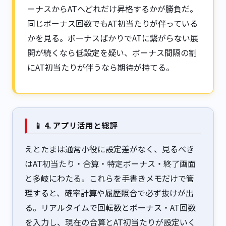
ーナスからATへどれだけ昇格するかが勝負だ。
同じボーナス回数でもAT初当たりが伴っている
かを見る。ボーナスばかりでATに繋がらない展
開が続くなら低設定を疑い、ボーナス間隔の割
にAT初当たりが伴うなら期待が持てる。
📱
4. アプリ活用と総評
えとたまは通常小役に設定差がなく、見るべき
はAT初当たり・合算・特定ボーナス・終了画面
と多岐にわたる。これらを手書きメモだけで管
理すると、確率計算や履歴照合で必ず抜けが出
る。リアルタイムで回転数とボーナス・AT回数
を入力し、現在の合算とAT初当たりが設定いく