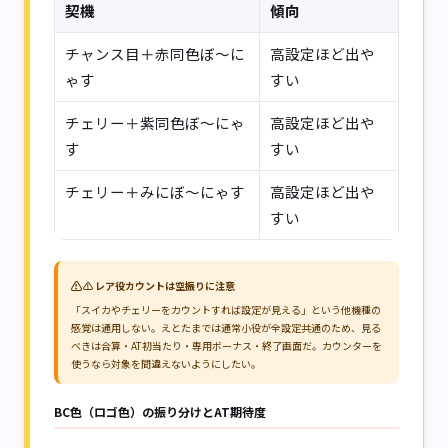
契機
傾向
チャンス目＋赤同色ぼ～に
高設定ほど出や
ゃす
すい
チェリー＋紫同色ぼ～にゃ
高設定ほど出や
す
すい
チェリー＋みにぼ～にゃす
高設定ほど出や
すい
⚠️ レア役カウントは空振りに注意
「スイカやチェリーをカウントすれば設定が見える」という他機種の
感覚は通用しない。えとたまでは通常小役が全設定共通のため、見る
べきは合算・AT初当たり・専用ボーナス・終了画面だ。カウンターを
使うなら対象を間違えないようにしたい。
BC色（ロゴ色）の振り分けとAT期待度