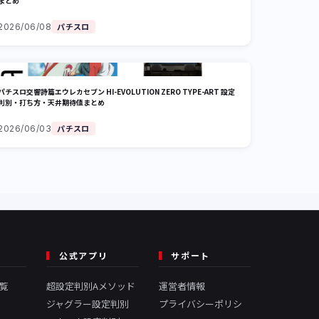
まとめ
パチスロ
2026/06/08
© Sammy
パチスロ交響詩篇エウレカセブン HI-EVOLUTION ZERO TYPE-ART 設定
判別・打ち方・天井期待値まとめ
パチスロ
2026/06/03
公式アプリ
サポート
覧
超設定判別Aメソッド
運営者情報
ジャグラー設定判別
プライバシーポリシ