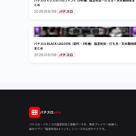
パチスロマジカルハロウィン3（5号機）設定判別・打ち方・天井期待値ま
とめ
パチスロ
2026/06/09
© Spiky / 画像出典: https://www.777town.net/explanation/slot_b
klagoon.
パチスロ BLACK LAGOON（初代・5号機） 設定判別・打ち方・天井期待
まとめ
パチスロ
2026/06/08
パチスロ.
win
パチスロ・パチンコの設定判別と実戦データを、現役プレイヤー目線で。
自社アプリ「設定判別Aメソッド」シリーズの公式サイトです。