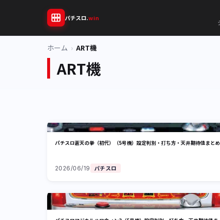
パチスロ.
win
ホーム
ART機
ART機
© p-kn.com / 画像出典: http://p-kn.com/slot/11
パチスロ蒼天の拳（初代）（5号機）設定判別・打ち方・天井期待値まとめ
パチスロ
2026/06/19
画像出典: https://p-gabu.jp/guideworks/machinecontents/detail