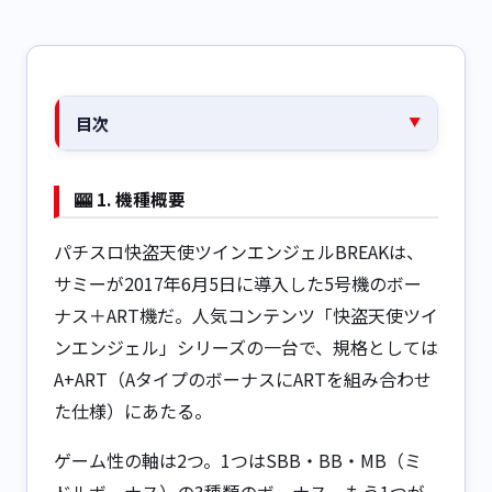
目次
🎰
1. 機種概要
パチスロ快盗天使ツインエンジェルBREAKは、
サミーが2017年6月5日に導入した5号機のボー
ナス＋ART機だ。人気コンテンツ「快盗天使ツイ
ンエンジェル」シリーズの一台で、規格としては
A+ART（AタイプのボーナスにARTを組み合わせ
た仕様）にあたる。
ゲーム性の軸は2つ。1つはSBB・BB・MB（ミ
ドルボーナス）の3種類のボーナス、もう1つが