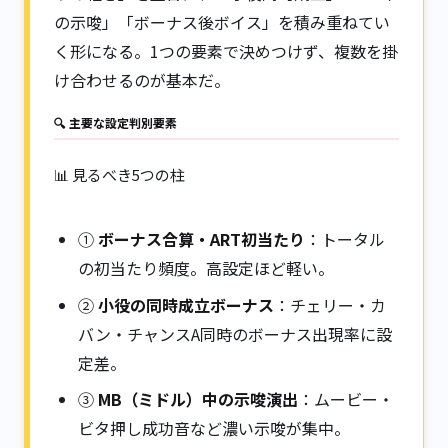
の示唆」「ボーナス後ボイス」を積み重ねてい
く形になる。1つの要素で決めつけず、複数を掛
け合わせるのが基本だ。
🔍
主要な設定判別要素
📊 見るべき5つの柱
①
ボーナス合算・ART初当たり
：トータル
の初当たり頻度。高設定ほど軽い。
②
小役の同時成立ボーナス
：チェリー・カ
バン・チャンスA同時のボーナス出現率に設
定差。
③
MB（ミドル）中の示唆演出
：ムービー・
ビタ押し成功音など濃い示唆が集中。