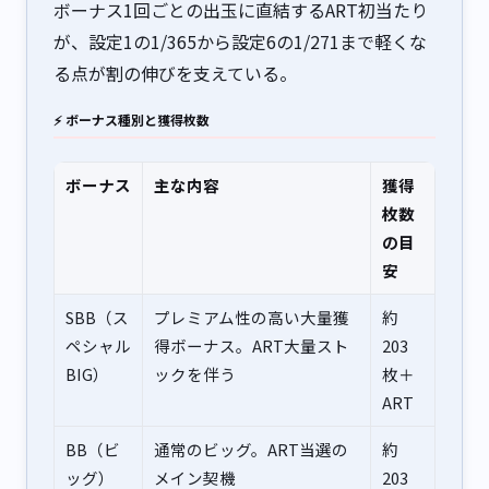
ボーナス1回ごとの出玉に直結するART初当たり
が、設定1の1/365から設定6の1/271まで軽くな
る点が割の伸びを支えている。
⚡
ボーナス種別と獲得枚数
ボーナス
主な内容
獲得
枚数
の目
安
SBB（ス
プレミアム性の高い大量獲
約
ペシャル
得ボーナス。ART大量スト
203
BIG）
ックを伴う
枚＋
ART
BB（ビ
通常のビッグ。ART当選の
約
ッグ）
メイン契機
203