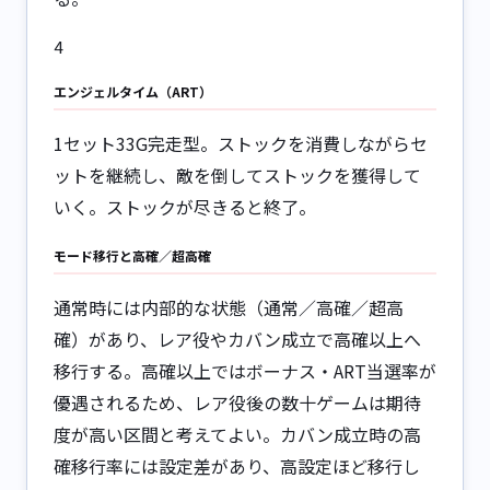
4
エンジェルタイム（ART）
1セット33G完走型。ストックを消費しながらセ
ットを継続し、敵を倒してストックを獲得して
いく。ストックが尽きると終了。
モード移行と高確／超高確
通常時には内部的な状態（通常／高確／超高
確）があり、レア役やカバン成立で高確以上へ
移行する。高確以上ではボーナス・ART当選率が
優遇されるため、レア役後の数十ゲームは期待
度が高い区間と考えてよい。カバン成立時の高
確移行率には設定差があり、高設定ほど移行し