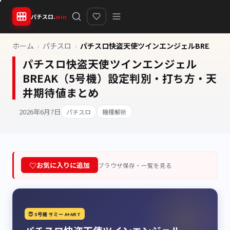
パチスロ.
win
ホーム
パチスロ
パチスロ快盗天使ツインエンジェルBREAK
パチスロ快盗天使ツインエンジェル
BREAK（5号機）設定判別・打ち方・天
井期待値まとめ
2026年6月7日
パチスロ
機種解析
お気に入りに追加
ブラウザ保存・
一覧を見る
😇 5号機 サミー A+ART