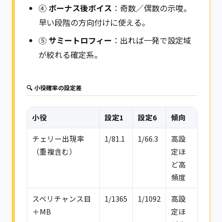
④
ボーナス後ボイス
：奇数／偶数の示唆。
早い段階の方向付けに使える。
⑤
サミートロフィー
：出れば一発で設定域
が絞れる確定系。
🔍
小役確率の設定差
小役
設定1
設定6
傾向
チェリー出現率
1/81.1
1/66.3
高設
（重複含む）
定ほ
ど高
頻度
スベリチャンス目
1/1365
1/1092
高設
＋MB
定ほ