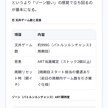
というより「ゾーン狙い」の感覚で立ち回るの
が基本になる。
⏰
天井ゲーム数と恩恵
項目
内容
天井ゲーム
約999G（パトルンルンチャンス3
数
周期目）
恩恵
ART当選確定（ストック2個以上）
周期リセッ
2周期目スタート相当の優遇あり
ト時（朝イ
（前日の周期内ゲーム数を引き継
チ）
ぐ仕様）
ゾーン（パトルンルンチャンス）ART期待度