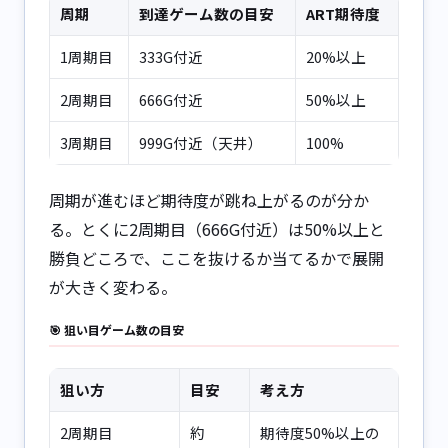
周期
到達ゲーム数の目安
ART期待度
1周期目
333G付近
20%以上
2周期目
666G付近
50%以上
3周期目
999G付近（天井）
100%
周期が進むほど期待度が跳ね上がるのが分か
る。とくに2周期目（666G付近）は50%以上と
勝負どころで、ここを抜けるか当てるかで展開
が大きく変わる。
🎯
狙い目ゲーム数の目安
狙い方
目安
考え方
2周期目
約
期待度50%以上の