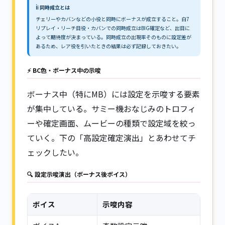
ℹ️ 同時成立とは
チェリーやカバンなどの小役と同時にボーナスが成立すること。白7
リプレイ・リーチ目役・カバンでの同時成立はBIG確定など、出目に
よって期待度が決まっている。同時成立の出現率そのものに設定差が
あるため、レア役を引いたときの結果は必ず記録しておきたい。
⚡
BC色・ボーナス中の示唆
ボーナス中（特にMB）には設定を示唆する要素
が集中している。サミー機おなじみのトロフィ
ーや確定画面、ムービーの種類で設定域を絞っ
ていく。下の「高設定確定演出」とあわせてチ
ェックしたい。
🔍
設定示唆演出（ボーナス後ボイス）
ボイス
示唆内容