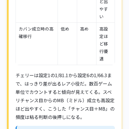
ど出
やす
い
カバン成立時の高
低め
高め
高設
確移行
定ほ
ど移
行優
遇
チェリーは設定1の1/81.1から設定6の1/66.3ま
で、はっきり差が出るレア小役だ。数百ゲーム
単位でカウントすると傾向が見えてくる。スベ
リチャンス目からのMB（ミドル）成立も高設定
ほど出やすく、こうした「チャンス目＋MB」の
頻度は粘る判断の後押しになる。