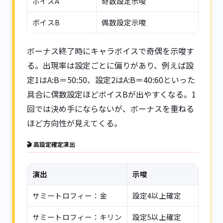
ボイスA
奇数設定示唆
ボイスB
偶数設定示唆
ボーナス終了時にキャラボイスで奇偶を示唆す
る。出現率は設定ごとに偏りがあり、例えば設
定1はA:B＝50:50、設定2はA:B＝40:60といった
具合に偶数設定ほどボイスBが出やすくなる。1
回では決め手にならないが、ボーナスを重ねる
ほど方向性が見えてくる。
🎬
高設定確定演出
演出
示唆
サミートロフィー：金
設定4以上確定
サミートロフィー：キリン
設定5以上確定