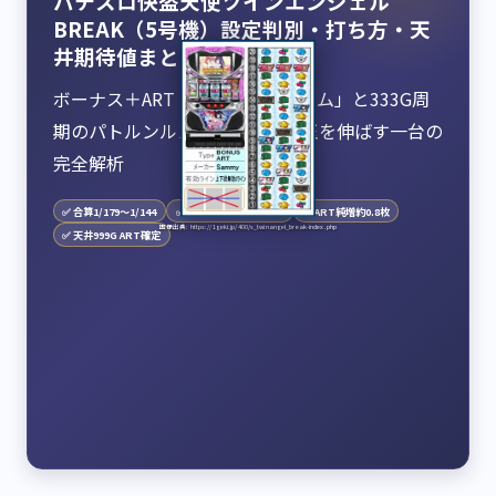
パチスロ快盗天使ツインエンジェル
BREAK（5号機）設定判別・打ち方・天
井期待値まとめ
ボーナス＋ART「エンジェルタイム」と333G周
期のパトルンルンチャンスで出玉を伸ばす一台の
完全解析
✅ 合算1/179〜1/144
✅ 機械割97.7〜112.1%
✅ ART純増約0.8枚
画像出典: https://1geki.jp/400/s_twinangel_break-index.php
✅ 天井999G ART確定