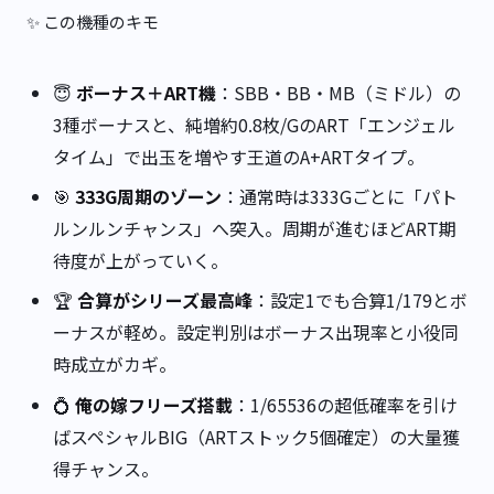
✨ この機種のキモ
😇
ボーナス＋ART機
：SBB・BB・MB（ミドル）の
3種ボーナスと、純増約0.8枚/GのART「エンジェル
タイム」で出玉を増やす王道のA+ARTタイプ。
🎯
333G周期のゾーン
：通常時は333Gごとに「パト
ルンルンチャンス」へ突入。周期が進むほどART期
待度が上がっていく。
🏆
合算がシリーズ最高峰
：設定1でも合算1/179とボ
ーナスが軽め。設定判別はボーナス出現率と小役同
時成立がカギ。
💍
俺の嫁フリーズ搭載
：1/65536の超低確率を引け
ばスペシャルBIG（ARTストック5個確定）の大量獲
得チャンス。