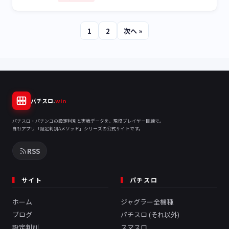
投
1
2
次へ »
稿
の
ペ
ー
ジ
パチスロ.
win
送
り
パチスロ・パチンコの設定判別と実戦データを、現役プレイヤー目線で。
自社アプリ「設定判別Aメソッド」シリーズの公式サイトです。
RSS
サイト
パチスロ
ホーム
ジャグラー全機種
ブログ
パチスロ (それ以外)
設定判別
スマスロ