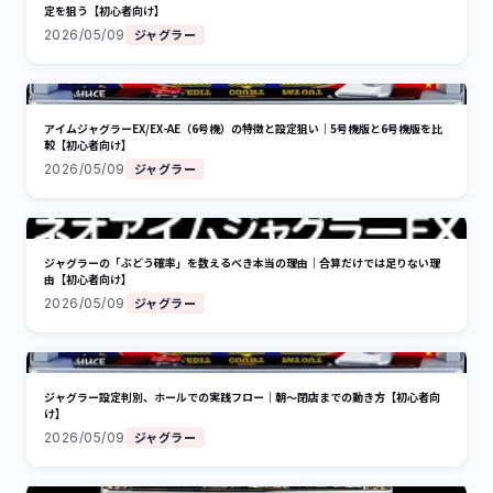
定を狙う【初心者向け】
ジャグラー
2026/05/09
© 北電子 / 画像出典: https://www.kitadenshi.co.jp/slot/imjugglerex2020/
アイムジャグラーEX/EX-AE（6号機）の特徴と設定狙い｜5号機版と6号機版を比
較【初心者向け】
ジャグラー
2026/05/09
© 北電子 / 画像出典: https://www.kitadenshi.co.jp/products/2025/nijex/
ジャグラーの「ぶどう確率」を数えるべき本当の理由｜合算だけでは足りない理
由【初心者向け】
ジャグラー
2026/05/09
I'm Juggler EX 筐体画像 / 出典: jugjug.net
ジャグラー設定判別、ホールでの実践フロー｜朝〜閉店までの動き方【初心者向
け】
ジャグラー
2026/05/09