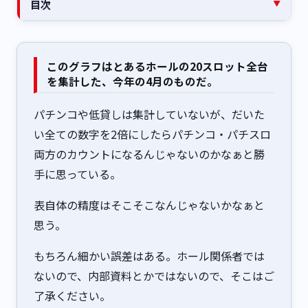
目次
このグラフはとあるホールの20スロット全台
を集計した、今年の4月のものだ。
パチンコや低貸しは集計していないが、だいた
い全ての数字を2倍にしたらパチンコ・パチスロ
両方のカウントになるんじゃないのかなぁと勝
手に思っている。
表自体の精度はそこそこなんじゃないかなぁと
思う。
もちろん細かい誤差はある。ホール関係者では
ないので、内部資料とかではないので、そこはご
了承ください。