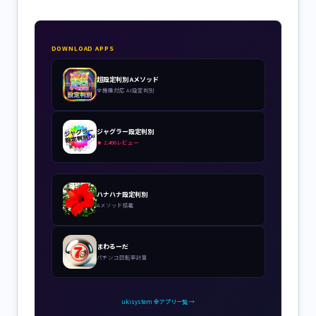
DOWNLOAD APPS
超設定判別 Aメソッド
全機種対応 AI設定判別
ジャグラー設定判別
★ 2,466レビュー
ハナハナ設定判別
Aメソッド搭載
まわるーだ
パチンコ回転率計算
ukisystem 全アプリ一覧 →