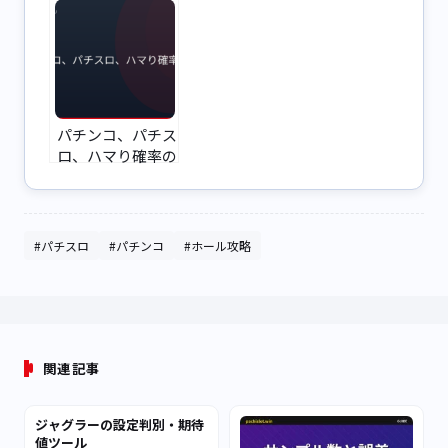
パチンコ、パチス
ロ、ハマり確率の
計算
#パチスロ
#パチンコ
#ホール攻略
関連記事
ジャグラーの設定判別・期待
値ツール