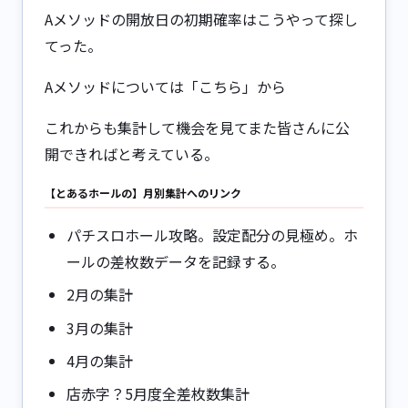
Aメソッドの開放日の初期確率はこうやって探し
てった。
Aメソッドについては「こちら」から
これからも集計して機会を見てまた皆さんに公
開できればと考えている。
【とあるホールの】月別集計へのリンク
パチスロホール攻略。設定配分の見極め。ホ
ールの差枚数データを記録する。
2月の集計
3月の集計
4月の集計
店赤字？5月度全差枚数集計