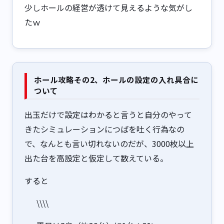
少しホールの経営が透けて見えるような気がし
たｗ
ホール攻略その2、ホールの設定の入れ具合に
ついて
出玉だけで設定はわかると言うと自分のやって
きたシミュレーションにつばを吐く行為なの
で、なんとも言い切れないのだが、3000枚以上
出た台を高設定と仮定して数えている。
すると
\\\\