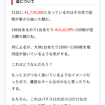
益について
31日に
-¥1,729,000
となっているのはその月で店
側が客から抜いた額だ。
166台あるので1台あたり
-¥10,415円
≒520枚が店
の勝ち額だね。
月によるが、大体1台あたり1000～1500枚を毎
月店が抜いているような気がする。
これはどうなんだろう？
もっとえげつなく抜いているようなイメージだ
ったので、優良なホールなのかなと思ったりも
する。
もちろん、これはパチスロの20スロだけなの