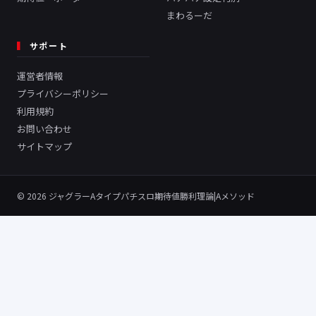
まわるーだ
サポート
運営者情報
プライバシーポリシー
利用規約
お問い合わせ
サイトマップ
© 2026 ジャグラーAタイプパチスロ期待値勝利理論|Aメソッド