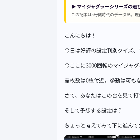
▶︎ マイジャグラーシリーズの選
この記事は5号機時代のデータだ。現
こんにちは！
今日は好評の設定判別クイズ、
今ここに3000回転のマイジャグ
差枚数は0枚付近。挙動は可も
さて、あなたはこの台を見て打
そして予想する設定は？
ちょっと考えてみて下に進んで