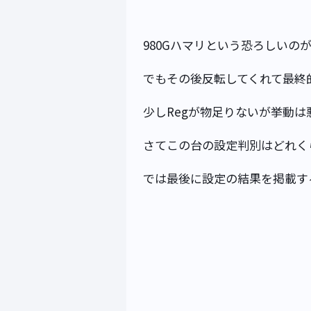
980Gハマリという恐ろしいの
でもその後反転してくれて最終的
少しRegが物足りないが挙動
さてこの台の設定判別はどれく
では最後に設定の結果を掲載す