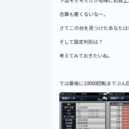
下皿モミモミだが地味に右肩上
合算も悪くないなー。
さてこの台を見つけたあなたは
そして設定判別は？
考えてみておきたいね。
では最後に10000回転までぶ