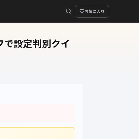
お気に入り
フで設定判別クイ