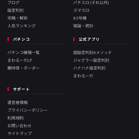
ブログ
パチスロ (それ以外)
設定判別
スマスロ
攻略・解析
6.5号機
人気ランキング
理論・統計
パチンコ
公式アプリ
パチンコ機種一覧
超設定判別Aメソッド
まわるーだLP
ジャグラー設定判別
期待値・ボーダー
ハナハナ設定判別
まわるーだ
サポート
運営者情報
プライバシーポリシー
利用規約
お問い合わせ
サイトマップ