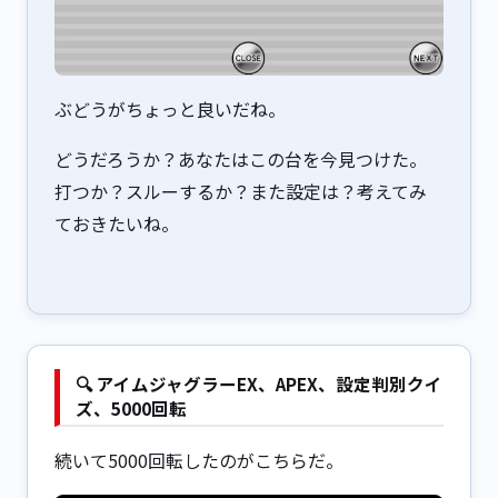
ぶどうがちょっと良いだね。
どうだろうか？あなたはこの台を今見つけた。
打つか？スルーするか？また設定は？考えてみ
ておきたいね。
🔍
アイムジャグラーEX、APEX、設定判別クイ
ズ、5000回転
続いて5000回転したのがこちらだ。