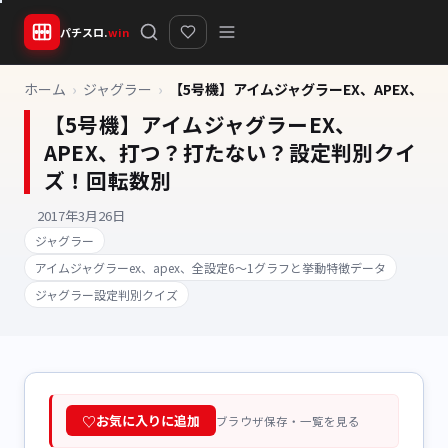
パチスロ.
win
ホーム
ジャグラー
【5号機】アイムジャグラーEX、APEX、
【5号機】アイムジャグラーEX、
APEX、打つ？打たない？設定判別クイ
ズ！回転数別
2017年3月26日
ジャグラー
アイムジャグラーex、apex、全設定6〜1グラフと挙動特徴データ
ジャグラー設定判別クイズ
お気に入りに追加
ブラウザ保存・
一覧を見る