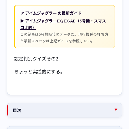
📌 アイムジャグラー の最新ガイド
▶︎ アイムジャグラーEX/EX-AE（5号機・スマス
ロ比較）
この記事は5号機時代のデータだ。現行機種の打ち方
と最新スペックは上記ガイドを参照したい。
設定判別クイズその2
ちょっと実践的にする。
目次