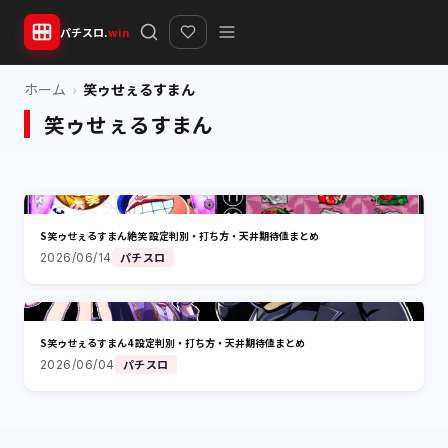
パチスロ.
win
ホーム
笑ゥせぇるすまん
笑ゥせぇるすまん
画像出典: https://1geki.jp/slot/s_warau_z/
S笑ゥせぇるすまん絶笑 設定判別・打ち方・天井期待値まとめ
パチスロ
2026/06/14
© 1geki / 画像出典: https://1geki.jp/slot/s_warau4/
S笑ゥせぇるすまん4 設定判別・打ち方・天井期待値まとめ
パチスロ
2026/06/04