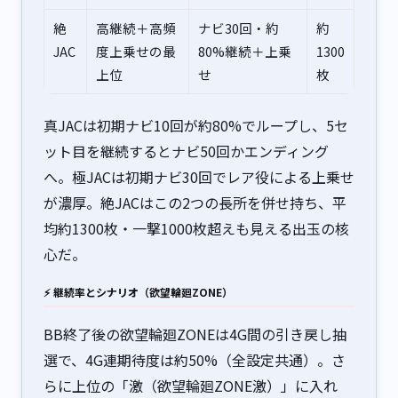
絶
高継続＋高頻
ナビ30回・約
約
JAC
度上乗せの最
80%継続＋上乗
1300
上位
せ
枚
真JACは初期ナビ10回が約80%でループし、5セ
ット目を継続するとナビ50回かエンディング
へ。極JACは初期ナビ30回でレア役による上乗せ
が濃厚。絶JACはこの2つの長所を併せ持ち、平
均約1300枚・一撃1000枚超えも見える出玉の核
心だ。
⚡
継続率とシナリオ（欲望輪廻ZONE）
BB終了後の欲望輪廻ZONEは4G間の引き戻し抽
選で、4G連期待度は約50%（全設定共通）。さ
らに上位の「激（欲望輪廻ZONE激）」に入れ