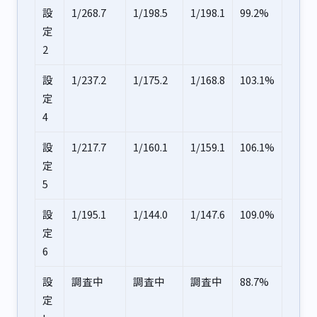
設
1/268.7
1/198.5
1/198.1
99.2%
定
2
設
1/237.2
1/175.2
1/168.8
103.1%
定
4
設
1/217.7
1/160.1
1/159.1
106.1%
定
5
設
1/195.1
1/144.0
1/147.6
109.0%
定
6
設
調査中
調査中
調査中
88.7%
定