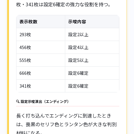
枚・341枚は設定6確定の強力な役割を持つ。
表示枚数
示唆内容
293枚
設定2以上
456枚
設定4以上
555枚
設定5以上
666枚
設定6確定
341枚
設定6確定
🔍
設定示唆演出（エンディング）
長く打ち込んでエンディングに到達したとき
は、喪黒のセリフ色とランタン色が大きな判別
材料になる。