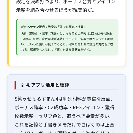
設定を決め打つより、ボーナス合算とアイコン
示唆を組み合わせるほうが現実的だ。
✅ ベテラン視点：示唆は「弱でも積み上げる」
名刺（奇数）・帽子（偶数）といった弱めの示唆は1回では何も決ま
らない。だが、奇数示唆が連続して出るのに偶数示唆がまったく出な
い、といった偏りが見えてくると、確率と合わせて設定の方向性が絞
れる。弱示唆もメモして「票」を数える感覚が効く。
📱
4. アプリ活用と総評
S笑ゥせぇるすまん4は判別材料が豊富な反面、
ボーナス確率・CZ成功率・REGアイコン・獲得
枚数示唆・セリフ色と、追うべき要素が多い。
これを記憶と手書きメモだけでさばくのは正直