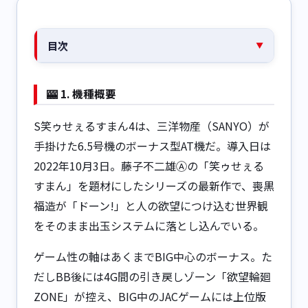
目次
🎰
1. 機種概要
S笑ゥせぇるすまん4は、三洋物産（SANYO）が
手掛けた6.5号機のボーナス型AT機だ。導入日は
2022年10月3日。藤子不二雄Ⓐの「笑ゥせぇる
すまん」を題材にしたシリーズの最新作で、喪黒
福造が「ドーン!」と人の欲望につけ込む世界観
をそのまま出玉システムに落とし込んでいる。
ゲーム性の軸はあくまでBIG中心のボーナス。た
だしBB後には4G間の引き戻しゾーン「欲望輪廻
ZONE」が控え、BIG中のJACゲームには上位版