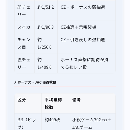
弱チェ
約1/51.2
CZ・ボーナスの弱抽選
リー
スイカ
約1/90.3
CZ抽選＋示唆契機
チャン
約
CZ・引き戻しの強抽選
ス目
1/256.0
強チェ
約
ボーナス直撃に期待が持
リー
1/409.6
てる強レア役
⚡
ボーナス・JAC 獲得枚数
区分
平均獲得
備考
枚数
BB（ビッ
約409枚
小役ゲーム30G+α＋
グ）
JACゲーム