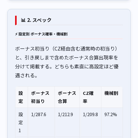
📊
2. スペック
⚡
設定別 ボーナス確率・機械割
ボーナス初当り（CZ経由含む通常時の初当り）
と、引き戻しまで含めたボーナス合算出現率を
分けて掲載する。どちらも素直に高設定ほど優
遇される。
設
ボーナス
ボーナス
CZ確
機械割
定
初当り
合算
率
設
1/287.6
1/212.9
1/209.8
97.2%
定
1