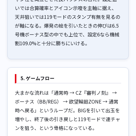
いでは合算確率とアイコン示唆を主軸に据え、
天井狙いでは119モードのスタンプ有無を見るの
が軸になる。爆発の絵を引いたときの伸びは6.5
号機ボーナス型の中でも上位で、設定6なら機械
割109.0%と十分に勝ちにいける。
5. ゲームフロー
大まかな流れは「通常時 → CZ『審判ノ刻』 →
ボーナス（BB/REG） → 欲望輪廻ZONE → 通常
時へ戻る」というループだ。BIGを引いて出玉を
増やし、終了後の引き戻しと119モードで連チャ
ンを狙う、という骨格になっている。