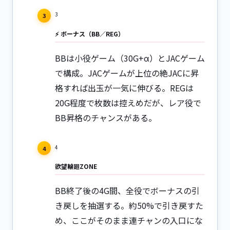
3
⚡
ボーナス（BB／REG）
BBは小役ゲーム（30G+α）とJACゲーム
で構成。JACゲームが上位の絶JACに昇
格すれば出玉が一気に伸びる。REGは
20G程度で枚数は控えめだが、レア役で
BB昇格のチャンスがある。
4
欲望輪廻ZONE
BB終了後の4G間、全役でボーナスの引
き戻しを抽選する。約50%で引き戻すた
め、ここがそのまま連チャンの入口にな