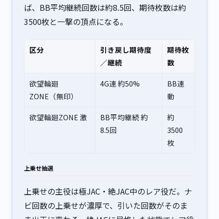
ば、BB平均継続回数は約8.5回、期待枚数は約
3500枚と一撃の頂点になる。
区分
引き戻し期待度
期待枚
／継続
数
欲望輪廻
4G連 約50%
BB連
ZONE（無印）
動
欲望輪廻ZONE 激
BB平均継続 約
約
8.5回
3500
枚
上乗せ抽選
上乗せの主役は極JAC・絶JAC中のレア役だ。ナ
ビ回数の上乗せが濃厚で、引いた回数がそのま