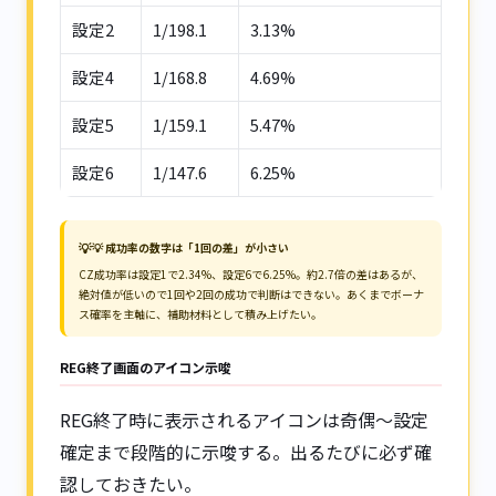
設定2
1/198.1
3.13%
設定4
1/168.8
4.69%
設定5
1/159.1
5.47%
設定6
1/147.6
6.25%
💡 成功率の数字は「1回の差」が小さい
CZ成功率は設定1で2.34%、設定6で6.25%。約2.7倍の差はあるが、
絶対値が低いので1回や2回の成功で判断はできない。あくまでボーナ
ス確率を主軸に、補助材料として積み上げたい。
REG終了画面のアイコン示唆
REG終了時に表示されるアイコンは奇偶〜設定
確定まで段階的に示唆する。出るたびに必ず確
認しておきたい。