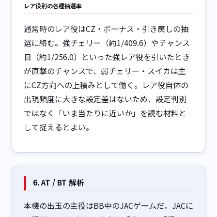
レア役別の各種抽選率
通常時のレア役はCZ・ボーナス・引き戻しの抽
選に絡む。強チェリー（約1/409.6）やチャンス
目（約1/256.0）といった強レア役を引いたとき
が直撃のチャンスで、弱チェリー・スイカは主
にCZ方向への上積みとして働く。レア役自体の
出現頻度に大きな設定差はないため、設定判別
ではなく「いま当たりに近いか」を読む材料と
して捉えるとよい。
6. AT / BT 解析
本機の出玉の主役はBB中のJACゲームだ。JACに