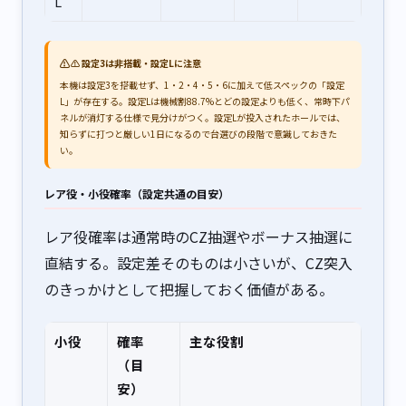
L
⚠️ 設定3は非搭載・設定Lに注意
本機は設定3を搭載せず、1・2・4・5・6に加えて低スペックの「設定
L」が存在する。設定Lは機械割88.7%とどの設定よりも低く、常時下パ
ネルが消灯する仕様で見分けがつく。設定Lが投入されたホールでは、
知らずに打つと厳しい1日になるので台選びの段階で意識しておきた
い。
レア役・小役確率（設定共通の目安）
レア役確率は通常時のCZ抽選やボーナス抽選に
直結する。設定差そのものは小さいが、CZ突入
のきっかけとして把握しておく価値がある。
小役
確率
主な役割
（目
安）