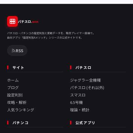
パチスロ.
win
パチスロ・パチンコの設定判別と実戦データを、現役プレイヤー目線で。
自社アプリ「設定判別Aメソッド」シリーズの公式サイトです。
RSS
サイト
パチスロ
ホーム
ジャグラー全機種
ブログ
パチスロ (それ以外)
設定判別
スマスロ
攻略・解析
6.5号機
人気ランキング
理論・統計
パチンコ
公式アプリ