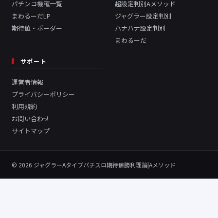
パチンコ機種一覧
超設定判別Aメソッド
まわるーだLP
ジャグラー設定判別
期待値・ボーダー
ハナハナ設定判別
まわるーだ
サポート
運営者情報
プライバシーポリシー
利用規約
お問い合わせ
サイトマップ
© 2026 ジャグラーAタイプパチスロ期待値勝利理論|Aメソッド