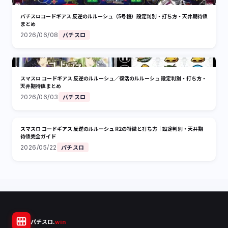
detail/617
パチスロコードギアス 反逆のルルーシュ（5号機）設定判別・打ち方・天井期待値
まとめ
パチスロ
2026/06/08
© サミー / 画像出典: https://1geki.jp/slot/l_codegeass/
スマスロ コードギアス 反逆のルルーシュ／復活のルルーシュ 設定判別・打ち方・
天井期待値まとめ
パチスロ
2026/06/03
スマスロ コードギアス 反逆のルルーシュ R2の特徴と打ち方｜設定判別・天井期
待値完全ガイド
パチスロ
2026/05/22
パチスロ.
win