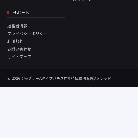
サポート
運営者情報
プライバシーポリシー
利用規約
お問い合わせ
サイトマップ
© 2026 ジャグラーAタイプパチスロ期待値勝利理論|Aメソッド