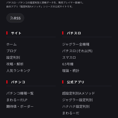
パチスロ・パチンコの設定判別と実戦データを、現役プレイヤー目線で。
自社アプリ「設定判別Aメソッド」シリーズの公式サイトです。
RSS
サイト
パチスロ
ホーム
ジャグラー全機種
ブログ
パチスロ (それ以外)
設定判別
スマスロ
攻略・解析
6.5号機
人気ランキング
理論・統計
パチンコ
公式アプリ
パチンコ機種一覧
超設定判別Aメソッド
まわるーだLP
ジャグラー設定判別
期待値・ボーダー
ハナハナ設定判別
まわるーだ