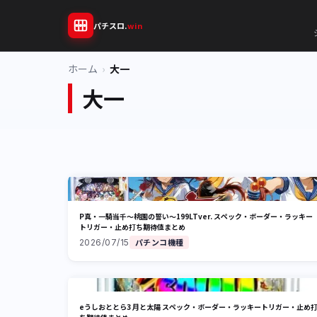
パチスロ.
win
ホーム
大一
大一
© 1geki.jp / 画像出典: https://1geki.jp/pachinko/p_shinikki_toue
9
P真・一騎当千～桃園の誓い～199LTver. スペック・ボーダー・ラッキー
トリガー・止め打ち期待値まとめ
パチンコ機種
2026/07/15
© ディ・ラ
eうしおととら3 月と太陽 スペック・ボーダー・ラッキートリガー・止め