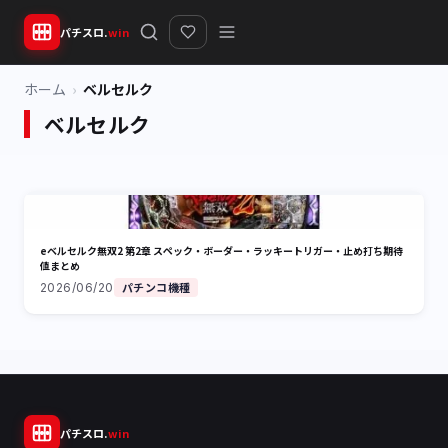
パチスロ.
win
ホーム
ベルセルク
ベルセルク
© ニューギン / 画像出典: https://yugi-nippon.com/pachinko-new-machin
e/post-73152/
eベルセルク無双2 第2章 スペック・ボーダー・ラッキートリガー・止め打ち期待
値まとめ
パチンコ機種
2026/06/20
パチスロ.
win