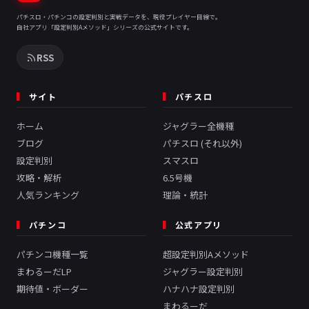
パチスロ・パチンコの設定判別と実戦データを、現役プレイヤー目線で。
自社アプリ「設定判別Aメソッド」シリーズの公式サイトです。
RSS
サイト
パチスロ
ホーム
ジャグラー全機種
ブログ
パチスロ (それ以外)
設定判別
スマスロ
攻略・解析
6.5号機
人気ランキング
理論・統計
パチンコ
公式アプリ
パチンコ機種一覧
超設定判別Aメソッド
まわるーだLP
ジャグラー設定判別
期待値・ボーダー
ハナハナ設定判別
まわるーだ