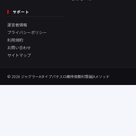
サポート
運営者情報
プライバシーポリシー
利用規約
お問い合わせ
サイトマップ
© 2026 ジャグラーAタイプパチスロ期待値勝利理論|Aメソッド