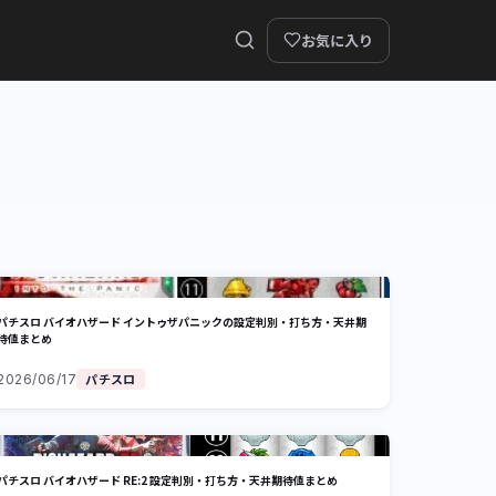
お気に入り
© 1GEKI / 画像出典: https://1geki.jp/slot/s_bio_panic/
パチスロ バイオハザード イントゥザパニックの設定判別・打ち方・天井期
待値まとめ
パチスロ
2026/06/17
画像出典: https://1geki.jp/slot/s_bhr2/
パチスロ バイオハザード RE:2 設定判別・打ち方・天井期待値まとめ