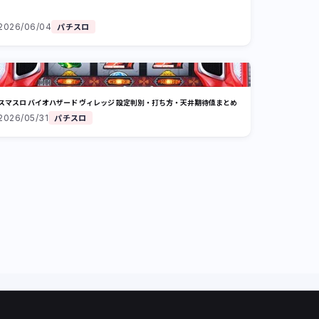
パチスロ
2026/06/04
 パチンコビレッジ / 画像出典: https://www.pachinkovillage.com/sl
ot/s.php?M=6853
スマスロ バイオハザード ヴィレッジ 設定判別・打ち方・天井期待値まとめ
パチスロ
2026/05/31