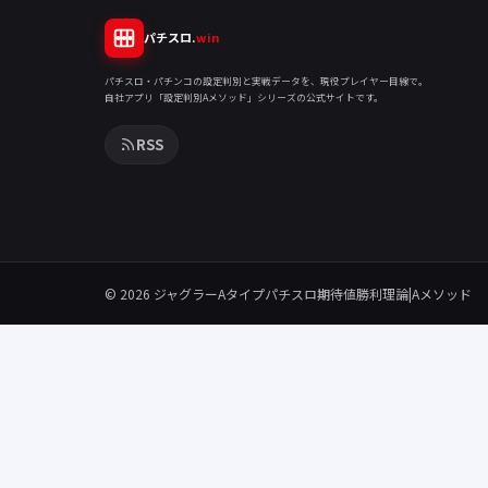
パチスロ.
win
パチスロ・パチンコの設定判別と実戦データを、現役プレイヤー目線で。
自社アプリ「設定判別Aメソッド」シリーズの公式サイトです。
RSS
© 2026 ジャグラーAタイプパチスロ期待値勝利理論|Aメソッド