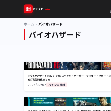
パチスロ.
win
ホーム
バイオハザード
バイオハザード
© 株式会社平和 / 画像出典: https://www.heiwanet.co.jp/products/
chinko/p-bre-
PバイオハザードRE:2 LTver. スペック・ボーダー・ラッキートリガー・止
め打ち期待値まとめ
パチンコ機種
2026/07/07
© ADELION（アデリオン）/ ユニバーサルエンターテインメント ×
プコン / 画像出典: https://www.enterrise.co.jp/slot/b