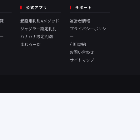
公式アプリ
サポート
覧
超設定判別Aメソッド
運営者情報
ジャグラー設定判別
プライバシーポリシ
ー
ハナハナ設定判別
ー
まわるーだ
利用規約
お問い合わせ
サイトマップ