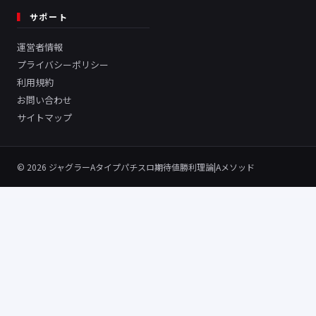
サポート
運営者情報
プライバシーポリシー
利用規約
お問い合わせ
サイトマップ
© 2026 ジャグラーAタイプパチスロ期待値勝利理論|Aメソッド