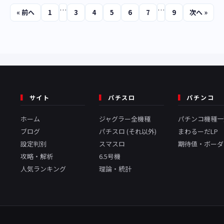
…
…
« 前へ
1
3
4
5
6
7
9
次へ »
サイト
パチスロ
パチンコ
ホーム
ジャグラー全機種
パチンコ機種一
ブログ
パチスロ (それ以外)
まわるーだLP
設定判別
スマスロ
期待値・ボーダ
攻略・解析
6.5号機
人気ランキング
理論・統計