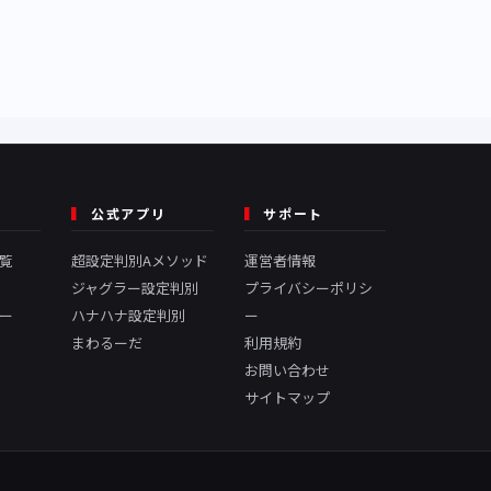
公式アプリ
サポート
覧
超設定判別Aメソッド
運営者情報
ジャグラー設定判別
プライバシーポリシ
ー
ハナハナ設定判別
ー
まわるーだ
利用規約
お問い合わせ
サイトマップ