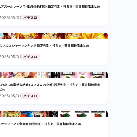
Lアズールレーン THE ANIMATION 設定判別・打ち方・天井期待値まとめ
パチスロ
2026/05/31
© ユニバーサルエンターテインメント
スマスロ シャーマンキング 設定判別・打ち方・天井期待値まとめ
パチスロ
2026/05/31
1geki.jp / 画像出典: https://1geki.jp/slot/l_watakon/
Lわたしの幸せな結婚 (スマスロ わた婚) 設定判別・打ち方・天井期待値ま
とめ
パチスロ
2026/05/31
© 1geki.jp / 画像出典: https://1geki.jp/slot/l_kintaro/
Lサラリーマン金太郎 設定判別・打ち方・天井期待値まとめ