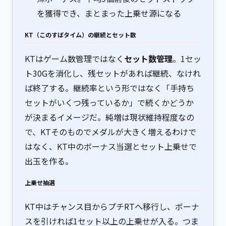
を獲得でき、まとまった上乗せ源になる
KT（このすばタイム）の継続とセット数
KTはゲーム数管理ではなく
セット数管理
。1セッ
ト30Gを消化し、残セットがあれば継続、なけれ
ば終了する。継続率という形ではなく「手持ち
セットがいくつ残っているか」で続くかどうか
が決まるイメージだ。純増は現状維持程度なの
で、KTそのものでメダルが大きく増えるわけで
はなく、KT中のボーナス当選とセット上乗せで
出玉を作る。
上乗せ抽選
KT中はチャンス目からプチRTへ移行し、ボーナ
スを引ければ1セット以上の上乗せが入る。つま