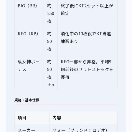
BIG（BB）
約
終了後にKT2セット以上が
250
確定
枚
REG（RB）
約
消化中の13枚役でKT当選
50
抽選あり
枚
駄女神ボー
約
REG一部から昇格。平均9
ナス
50
個前後のセットストックを
枚
獲得
＋α
規格・基本仕様
項目
内容
メーカー
サミー（ブランド：ロデオ）