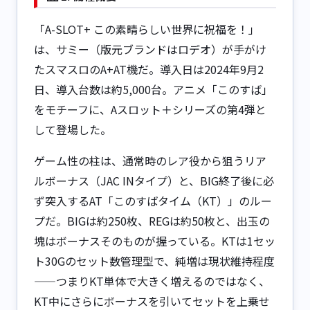
「A-SLOT+ この素晴らしい世界に祝福を！」
は、サミー（版元ブランドはロデオ）が手がけ
たスマスロのA+AT機だ。導入日は2024年9月2
日、導入台数は約5,000台。アニメ「このすば」
をモチーフに、Aスロット＋シリーズの第4弾と
して登場した。
ゲーム性の柱は、通常時のレア役から狙うリア
ルボーナス（JAC INタイプ）と、BIG終了後に必
ず突入するAT「このすばタイム（KT）」のルー
プだ。BIGは約250枚、REGは約50枚と、出玉の
塊はボーナスそのものが握っている。KTは1セッ
ト30Gのセット数管理型で、純増は現状維持程度
——つまりKT単体で大きく増えるのではなく、
KT中にさらにボーナスを引いてセットを上乗せ