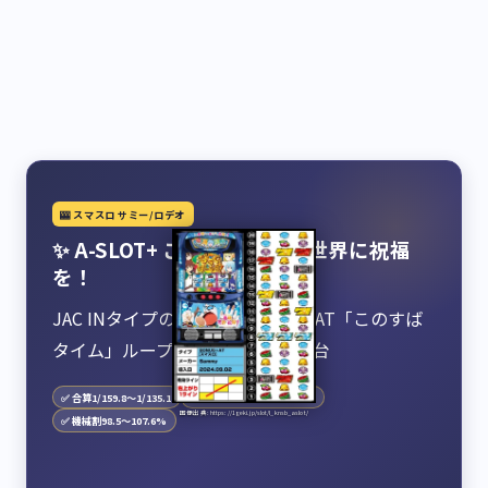
🎰 スマスロ サミー/ロデオ
✨ A-SLOT+ この素晴らしい世界に祝福
を！
JAC INタイプのリアルボーナス×AT「このすば
タイム」ループで出玉を伸ばす一台
✅ 合算1/159.8〜1/135.1
✅ BB約250枚／REG約50枚
画像出典: https://1geki.jp/slot/l_knsb_aslot/
✅ 機械割98.5〜107.6%