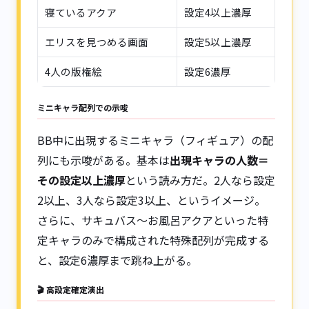
寝ているアクア
設定4以上濃厚
エリスを見つめる画面
設定5以上濃厚
4人の版権絵
設定6濃厚
ミニキャラ配列での示唆
BB中に出現するミニキャラ（フィギュア）の配
列にも示唆がある。基本は
出現キャラの人数＝
その設定以上濃厚
という読み方だ。2人なら設定
2以上、3人なら設定3以上、というイメージ。
さらに、サキュバス〜お風呂アクアといった特
定キャラのみで構成された特殊配列が完成する
と、設定6濃厚まで跳ね上がる。
🎬
高設定確定演出