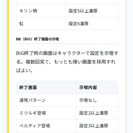
キリン柄
設定5以上濃厚
虹
設定6濃厚
BB（BIG）終了画面の示唆
BIG終了時の画面はキャラクターで設定を示唆す
る。複数回見て、もっとも強い画面を採用すれ
ばよい。
終了画面
示唆内容
通常パターン
示唆なし
ミツルギ登場
設定2以上濃厚
ベルディア登場
設定3以上濃厚