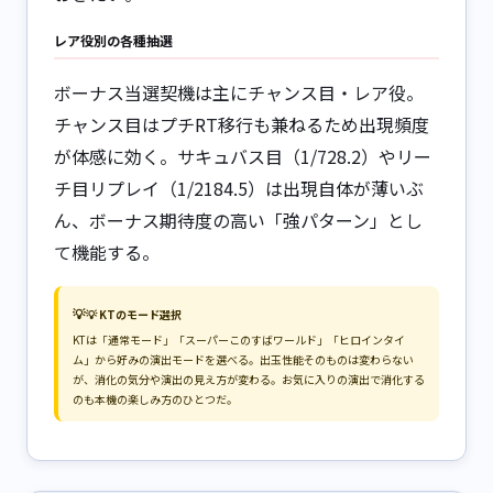
レア役別の各種抽選
ボーナス当選契機は主にチャンス目・レア役。
チャンス目はプチRT移行も兼ねるため出現頻度
が体感に効く。サキュバス目（1/728.2）やリー
チ目リプレイ（1/2184.5）は出現自体が薄いぶ
ん、ボーナス期待度の高い「強パターン」とし
て機能する。
💡 KTのモード選択
KTは「通常モード」「スーパーこのすばワールド」「ヒロインタイ
ム」から好みの演出モードを選べる。出玉性能そのものは変わらない
が、消化の気分や演出の見え方が変わる。お気に入りの演出で消化する
のも本機の楽しみ方のひとつだ。