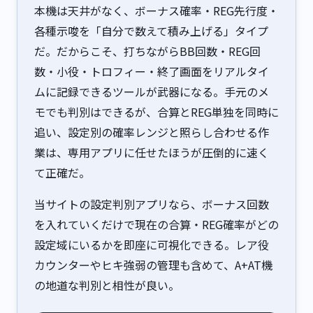
本機は天井がなく、ボーナス確率・REG先行度・
各種示唆を「自分で数えて積み上げる」タイプ
だ。だからこそ、打ちながらBB回数・REG回
数・小役・トロフィー・終了画面をリアルタイ
ムに記録できるツールが武器になる。手元のメ
モでも判別はできるが、合算とREG単独を同時に
追い、設定別の確率レンジと照らし合わせる作
業は、専用アプリに任せたほうが圧倒的に速く
て正確だ。
当サイトの設定判別アプリなら、ボーナス回数
を入れていくだけで現在の合算・REG確率がどの
設定域にいるかを即座に可視化できる。レア役
カウンターやヒキ強弱の管理も含めて、A+AT機
の地道な判別と相性が良い。