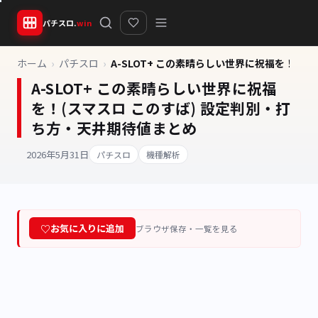
パチスロ.
win
ホーム
パチスロ
A-SLOT+ この素晴らしい世界に祝福を！(
A-SLOT+ この素晴らしい世界に祝福
を！(スマスロ このすば) 設定判別・打
ち方・天井期待値まとめ
2026年5月31日
パチスロ
機種解析
お気に入りに追加
ブラウザ保存・
一覧を見る