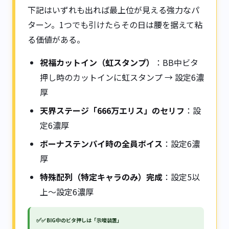
下記はいずれも出れば最上位が見える強力なパ
ターン。1つでも引けたらその日は腰を据えて粘
る価値がある。
祝福カットイン（虹スタンプ）
：BB中ビタ
押し時のカットインに虹スタンプ → 設定6濃
厚
天界ステージ「666万エリス」のセリフ
：設
定6濃厚
ボーナステンパイ時の全員ボイス
：設定6濃
厚
特殊配列（特定キャラのみ）完成
：設定5以
上〜設定6濃厚
✅ BIG中のビタ押しは「示唆装置」