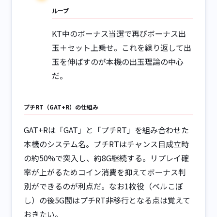
ループ
KT中のボーナス当選で再びボーナス出
玉＋セット上乗せ。これを繰り返して出
玉を伸ばすのが本機の出玉理論の中心
だ。
プチRT（GAT+R）の仕組み
GAT+Rは「GAT」と「プチRT」を組み合わせた
本機のシステム名。プチRTはチャンス目成立時
の約50%で突入し、約8G継続する。リプレイ確
率が上がるためコイン消費を抑えてボーナス判
別ができるのが利点だ。なお1枚役（ベルこぼ
し）の後5G間はプチRT非移行となる点は覚えて
おきたい。