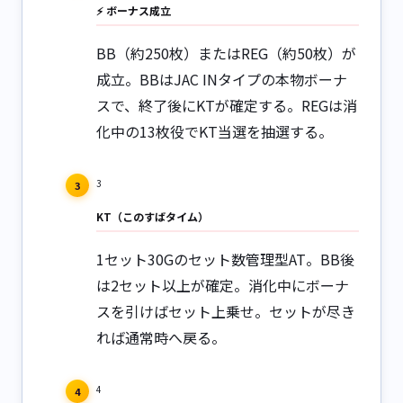
⚡
ボーナス成立
BB（約250枚）またはREG（約50枚）が
成立。BBはJAC INタイプの本物ボーナ
スで、終了後にKTが確定する。REGは消
化中の13枚役でKT当選を抽選する。
3
KT（このすばタイム）
1セット30Gのセット数管理型AT。BB後
は2セット以上が確定。消化中にボーナ
スを引けばセット上乗せ。セットが尽き
れば通常時へ戻る。
4