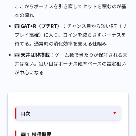
ここからボーナスを引き直してセットを積むのが基
本の流れ
🎰
GAT+R（プチRT）
：チャンス目から短いRT（リ
プレイ高確）に入り、コインを減らさずボーナスを
待てる。通常時の消化効率を支える仕組み
🎰
天井は非搭載
：ゲーム数で当たりが保証される天
井はない。狙い目はボーナス確率ベースの設定狙い
が中心になる
目次
🎰
1. 機種概要