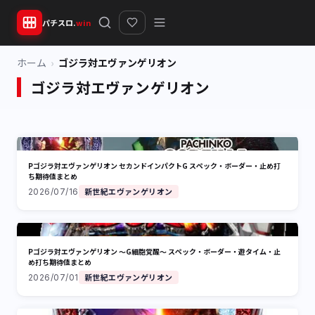
パチスロ.
win
ホーム
ゴジラ対エヴァンゲリオン
ゴジラ対エヴァンゲリオン
© ビスティ / 画像出典: https://1geki.jp/pachinko/p_godzilleva2g/
Pゴジラ対エヴァンゲリオン セカンドインパクトG スペック・ボーダー・止め打
ち期待値まとめ
新世紀エヴァンゲリオン
2026/07/16
© ビスティ / 画像出典: https://p-godzilla-vs-eva.jp/
Pゴジラ対エヴァンゲリオン ～G細胞覚醒～ スペック・ボーダー・遊タイム・止
め打ち期待値まとめ
新世紀エヴァンゲリオン
2026/07/01