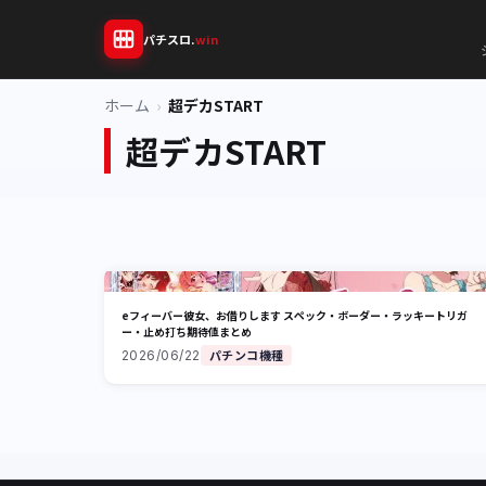
パチスロ.
win
ホーム
超デカSTART
超デカSTART
画像出典: https://1geki.jp/pachinko/e_kanoka
eフィーバー彼女、お借りします スペック・ボーダー・ラッキートリガ
ー・止め打ち期待値まとめ
パチンコ機種
2026/06/22