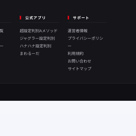
公式アプリ
サポート
覧
超設定判別Aメソッド
運営者情報
ジャグラー設定判別
プライバシーポリシ
ー
ハナハナ設定判別
ー
まわるーだ
利用規約
お問い合わせ
サイトマップ