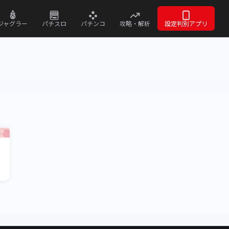
ジャグラー
パチスロ
パチンコ
攻略・解析
設定判別アプリ
ri/