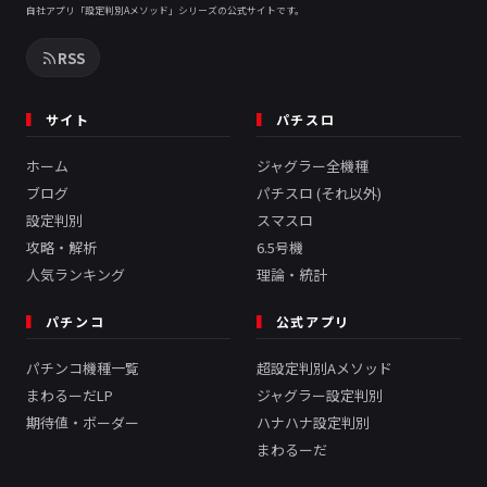
自社アプリ「設定判別Aメソッド」シリーズの公式サイトです。
RSS
サイト
パチスロ
ホーム
ジャグラー全機種
ブログ
パチスロ (それ以外)
設定判別
スマスロ
攻略・解析
6.5号機
人気ランキング
理論・統計
パチンコ
公式アプリ
パチンコ機種一覧
超設定判別Aメソッド
まわるーだLP
ジャグラー設定判別
期待値・ボーダー
ハナハナ設定判別
まわるーだ