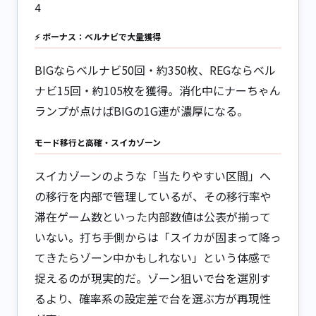
4
⚡
ボーナス：ベルナビで大量獲得
BIGならベルナビ50回・約350枚、REGならベル
ナビ15回・約105枚を獲得。消化中にナーちゃん
ランプが点けばBIGの1G連が濃厚になる。
モード移行と高確・スイカゾーン
スイカゾーンのような「当たりやすい区間」へ
の移行を内部で管理しているが、その移行率や
滞在ゲーム数といった内部数値は公表が揃って
いない。打ち手側からは「スイカが固まって降っ
てきたらゾーン中かもしれない」という体感で
捉えるのが現実的だ。ゾーン狙いで台を選別す
るより、確率系の設定差で台を選ぶ方が再現性