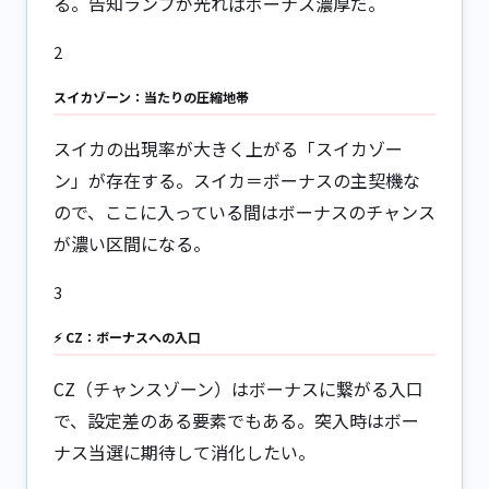
る。告知ランプが光ればボーナス濃厚だ。
2
スイカゾーン：当たりの圧縮地帯
スイカの出現率が大きく上がる「スイカゾー
ン」が存在する。スイカ＝ボーナスの主契機な
ので、ここに入っている間はボーナスのチャンス
が濃い区間になる。
3
⚡
CZ：ボーナスへの入口
CZ（チャンスゾーン）はボーナスに繋がる入口
で、設定差のある要素でもある。突入時はボー
ナス当選に期待して消化したい。