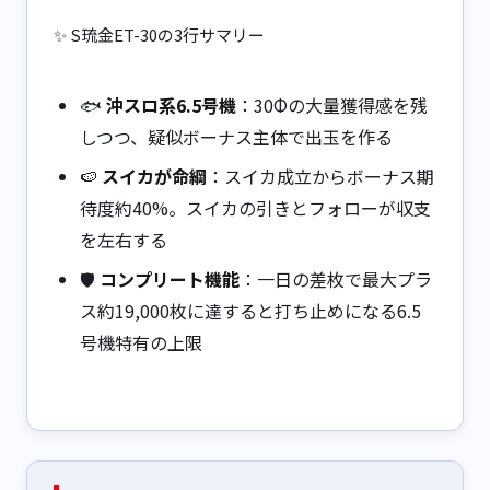
✨ S琉金ET-30の3行サマリー
🐟
沖スロ系6.5号機
：30Φの大量獲得感を残
しつつ、疑似ボーナス主体で出玉を作る
🍉
スイカが命綱
：スイカ成立からボーナス期
待度約40%。スイカの引きとフォローが収支
を左右する
🛡️
コンプリート機能
：一日の差枚で最大プラ
ス約19,000枚に達すると打ち止めになる6.5
号機特有の上限