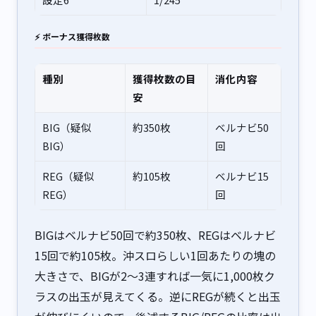
⚡
ボーナス獲得枚数
種別
獲得枚数の目
消化内容
安
BIG（疑似
約350枚
ベルナビ50
BIG）
回
REG（疑似
約105枚
ベルナビ15
REG）
回
BIGはベルナビ50回で約350枚、REGはベルナビ
15回で約105枚。沖スロらしい1回あたりの塊の
大きさで、BIGが2〜3連すれば一気に1,000枚ク
ラスの出玉が見えてくる。逆にREGが続くと出玉