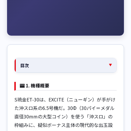
目次
🎰
1. 機種概要
S琉金ET-30は、EXCITE（ニューギン）が手がけ
た沖スロ系の6.5号機だ。30Φ（30パイ＝メダル
直径30mmの大型コイン）を使う「沖スロ」の
枠組みに、疑似ボーナス主体の現代的な出玉設