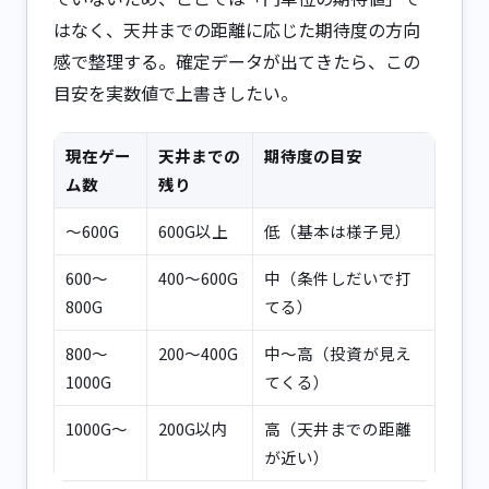
はなく、天井までの距離に応じた期待度の方向
感で整理する。確定データが出てきたら、この
目安を実数値で上書きしたい。
現在ゲー
天井までの
期待度の目安
ム数
残り
〜600G
600G以上
低（基本は様子見）
600〜
400〜600G
中（条件しだいで打
800G
てる）
800〜
200〜400G
中〜高（投資が見え
1000G
てくる）
1000G〜
200G以内
高（天井までの距離
が近い）