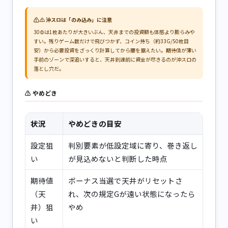
⚠️ 沖スロは「のみ込み」に注意
30Φは1枚あたりが大きいぶん、天井までの投資額も体感より膨らみや
すい。残りゲーム数だけで飛びつかず、コイン持ち（約33G/50枚目
安）から必要投資をざっくり計算してから腰を据えたい。期待値が薄い
手前のゾーンで深追いすると、天井到達前に資金が尽きるのが沖スロの
落とし穴だ。
⚠️
やめどき
状況
やめどきの目安
設定狙
判別要素が低設定域に寄り、巻き返し
い
が見込めないと判断した時点
期待値
ボーナス当選で天井がリセットさ
（天
れ、次の規定Gが遠い状態になったら
井）狙
やめ
い