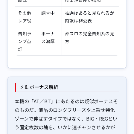
その他
調査中
抽選はあると見られるが
レア役
内訳は非公表
告知ラ
ボーナ
沖スロの完全告知系の見
ンプ点
ス濃厚
方
灯
⚡
6. ボーナス解析
本機の「AT／BT」にあたるのは疑似ボーナスそ
のものだ。液晶のロングフリーズや上乗せ特化
ゾーンで伸ばすタイプではなく、BIG・REGとい
う固定枚数の塊を、いかに連チャンさせるかが