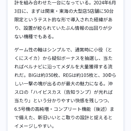
計を組み合わせた一台になっている。2024年6月
3日に、まずは関東・東海の大型店5店舗に50台
限定というテスト的な形で導入された経緯があ
り、設置が絞られていたぶん情報の出回りが少
ない機種でもある。
ゲーム性の軸はシンプルで、通常時に小役（と
くにスイカ）から疑似ボーナスを抽選し、当た
ればベルナビに沿ってメダルを大量獲得する流
れだ。BIGは約350枚、REGは約105枚と、30Φら
しい一撃の塊が出るのが最大の魅力になる。沖
スロの「ハイビスカス（告知ランプ）が光れば
当たり」という分かりやすい快感を残しつつ、
6.5号機の高純増・コンプリート機能（後述）ま
で備えた、新旧いいとこ取りの設計と捉えると
イメージしやすい。