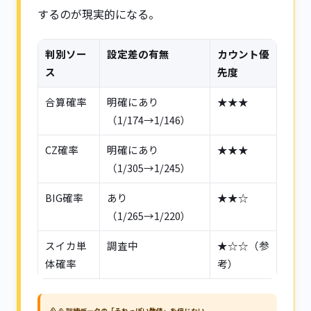
するのが現実的になる。
判別ソー
設定差の有無
カウント優
ス
先度
合算確率
明確にあり
★★★
（1/174→1/146）
CZ確率
明確にあり
★★★
（1/305→1/245）
BIG確率
あり
★★☆
（1/265→1/220）
スイカ単
調査中
★☆☆（参
体確率
考）
⚠️ 訓練データの「それっぽい数値」を信じない