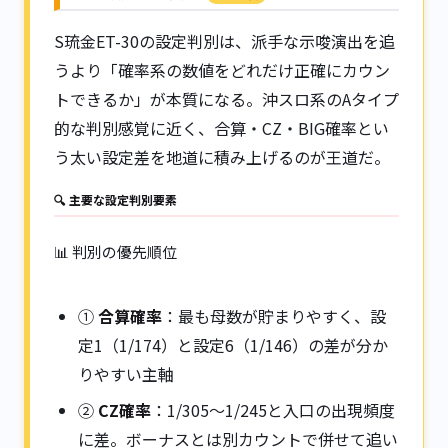
S琉金ET-30の設定判別は、派手な示唆演出を追
うより「確率系の数値をどれだけ正確にカウン
トできるか」が本質になる。沖スロ系のAタイプ
的な判別感覚に近く、合算・CZ・BIG確率とい
う太い設定差を地道に積み上げるのが王道だ。
🔍
主要な設定判別要素
📊 判別の優先順位
①
合算確率
：最も母数が貯まりやすく、設
定1（1/174）と設定6（1/146）の差が分か
りやすい主軸
②
CZ確率
：1/305〜1/245と入口の出現頻度
に差。ボーナスとは別カウントで併せて追い