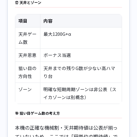
⏰
天井とゾーン
項目
内容
天井ゲー
最大1200G+α
ム数
天井恩恵
ボーナス当選
狙い目の
天井までの残りG数が少ない高ハマ
方向性
り台
ゾーン
明確な短期周期ゾーンは非公表（ス
イカゾーンは別概念）
🎯
狙い目ゲーム数の考え方
本機の正確な機械割・天井期待値は公表が揃っ
ていないため、ここでは「円単位の期待値」で