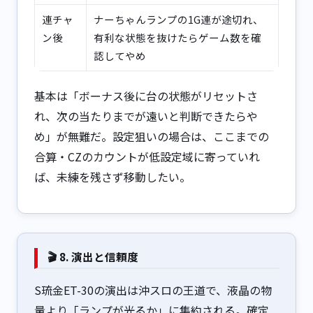
連チャ
ナーちゃんランプの1G連が途切れ、
ン後
有利な状態を抜けたらゲーム数を確
認してやめ
基本は「ボーナス後に台の状態がリセットさ
れ、次の当たりまでが遠いと判断できたらや
め」が無難だ。設定狙いの場合は、ここまでの
合算・CZのカウントが低設定域に寄っていれ
ば、未練を残さず移動したい。
🎬
8. 演出と信頼度
S琉金ET-30の演出は沖スロの王道で、液晶の物
量より「ランプが光るか」に集約される。確定