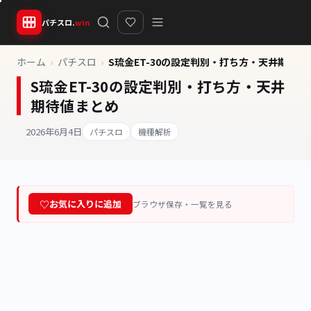
パチスロ.
win
ホーム
パチスロ
S琉金ET-30の設定判別・打ち方・天井期待値
S琉金ET-30の設定判別・打ち方・天井
期待値まとめ
2026年6月4日
パチスロ
機種解析
お気に入りに追加
ブラウザ保存・
一覧を見る