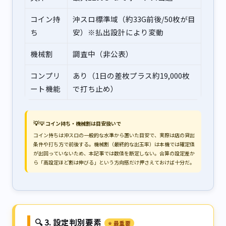
コイン持
沖スロ標準域（約33G前後/50枚が目
ち
安）※払出設計により変動
機械割
調査中（非公表）
コンプリ
あり（1日の差枚プラス約19,000枚
ート機能
で打ち止め）
💡 コイン持ち・機械割は目安扱いで
コイン持ちは沖スロの一般的な水準から置いた目安で、実際は店の貸出
条件や打ち方で前後する。機械割（最終的な出玉率）は本機では確定値
が出回っていないため、本記事では数値を断定しない。合算の設定差か
ら「高設定ほど割は伸びる」という方向感だけ押さえておけば十分だ。
🔍
3. 設定判別要素