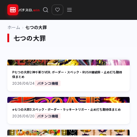
パチスロ.
win
ホーム
七つの大罪
七つの大罪
© Sammy
P七つの大罪2 神千斬りVER. ボーダー・スペック・RUSH継続率・止め打ち期待
値まとめ
パチンコ機種
2026/06/24
© Sammy（サミー）/ 画像出典: https://pachinko-curation.com/63412/
e七つの大罪3 スペック・ボーダー・ラッキートリガー・止め打ち期待値まとめ
パチンコ機種
2026/06/20
画像出典: https://1geki.jp/slot/s_taizai_index/