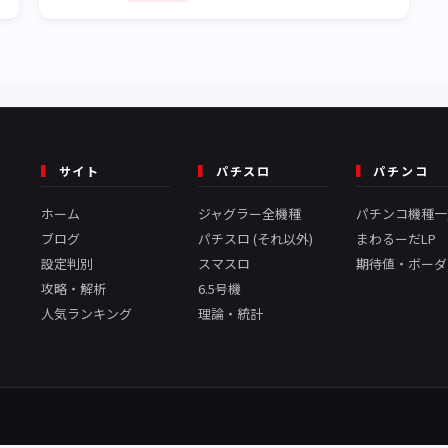
サイト
パチスロ
パチンコ
ホーム
ジャグラー全機種
パチンコ機種一
ブログ
パチスロ (それ以外)
まわるーだLP
設定判別
スマスロ
期待値・ボーダ
攻略・解析
6.5号機
人気ランキング
理論・統計