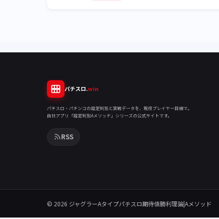
パチスロ.
win
パチスロ・パチンコの設定判別と実戦データを、現役プレイヤー目線で。
自社アプリ「設定判別Aメソッド」シリーズの公式サイトです。
RSS
© 2026 ジャグラーAタイプパチスロ期待値勝利理論|Aメソッド