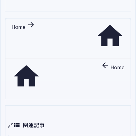


Home


Home
🔗
関連記事
