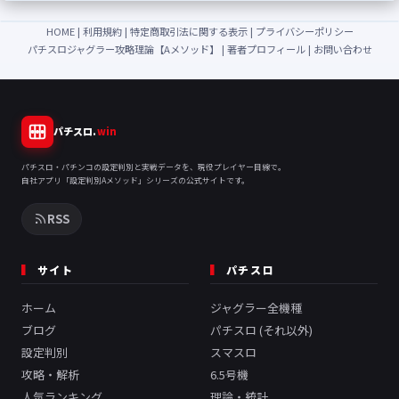
HOME
|
利用規約
|
特定商取引法に関する表示
|
プライバシーポリシー
パチスロジャグラー攻略理論【Aメソッド】
|
著者プロフィール
|
お問い合わせ
パチスロ.
win
パチスロ・パチンコの設定判別と実戦データを、現役プレイヤー目線で。
自社アプリ「設定判別Aメソッド」シリーズの公式サイトです。
RSS
サイト
パチスロ
ホーム
ジャグラー全機種
ブログ
パチスロ (それ以外)
設定判別
スマスロ
攻略・解析
6.5号機
人気ランキング
理論・統計