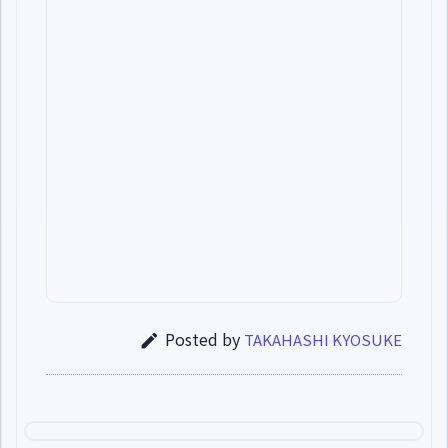
Posted by
TAKAHASHI KYOSUKE
