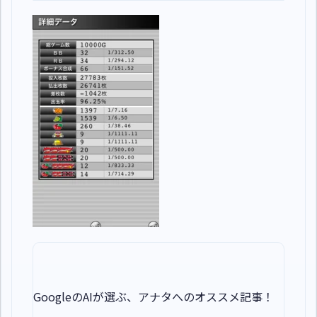
GoogleのAIが選ぶ、アナタへのオススメ記事！