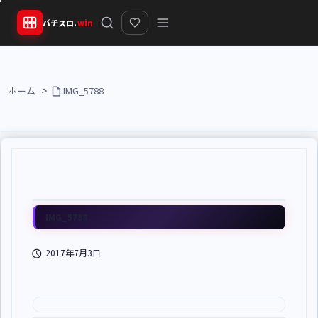
パチスロ.
win
ホーム
>
IMG_5788

IMG_5788
2017年7月3日
