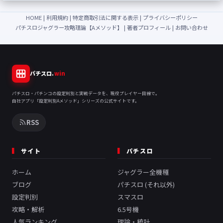
HOME
|
利用規約
|
特定商取引法に関する表示
|
プライバシーポリシー
パチスロジャグラー攻略理論【Aメソッド】
|
著者プロフィール
|
お問い合わせ
パチスロ.
win
パチスロ・パチンコの設定判別と実戦データを、現役プレイヤー目線で。
自社アプリ「設定判別Aメソッド」シリーズの公式サイトです。
RSS
サイト
パチスロ
ホーム
ジャグラー全機種
ブログ
パチスロ (それ以外)
設定判別
スマスロ
攻略・解析
6.5号機
人気ランキング
理論・統計