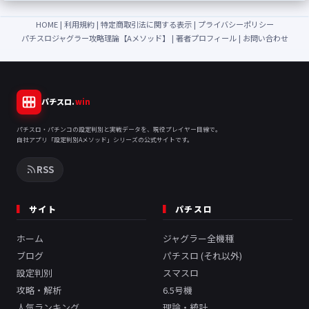
HOME
|
利用規約
|
特定商取引法に関する表示
|
プライバシーポリシー
パチスロジャグラー攻略理論【Aメソッド】
|
著者プロフィール
|
お問い合わせ
パチスロ.
win
パチスロ・パチンコの設定判別と実戦データを、現役プレイヤー目線で。
自社アプリ「設定判別Aメソッド」シリーズの公式サイトです。
RSS
サイト
パチスロ
ホーム
ジャグラー全機種
ブログ
パチスロ (それ以外)
設定判別
スマスロ
攻略・解析
6.5号機
人気ランキング
理論・統計