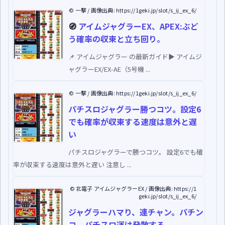
© 一撃 / 画像出典: https://1geki.jp/slot/s_ij_ex_6/
🧭
アイムジャグラーEX、APEX:ぶど
う確率の収束と立ち回り。
📌 アイムジャグラー の最新ガイド▶︎ アイムジ
ャグラーEX/EX-AE（5号機 ...
© 一撃 / 画像出典: https://1geki.jp/slot/s_ij_ex_6/
パチスロジャグラー勝つコツ。設定6
でも確率が収束する速度は意外と遅
い
パチスロジャグラーで勝つコツ。 設定6でも確
率が収束する速度は意外と遅い 注意し ...
© 北電子 アイムジャグラーEX / 画像出典: https://1
geki.jp/slot/s_ij_ex_6/
ジャグラーハマり、連チャン。パチン
コ、パチスロ運は発散する