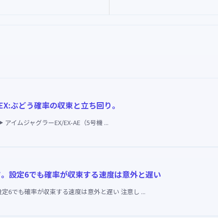
PEX:ぶどう確率の収束と立ち回り。
アイムジャグラーEX/EX-AE（5号機 ...
。設定6でも確率が収束する速度は意外と遅い
定6でも確率が収束する速度は意外と遅い 注意し ...