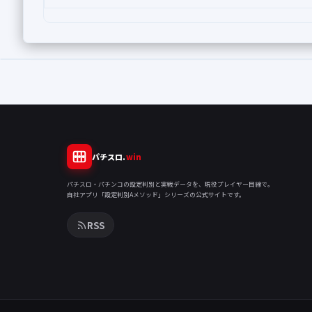
パチスロ.
win
パチスロ・パチンコの設定判別と実戦データを、現役プレイヤー目線で。
自社アプリ「設定判別Aメソッド」シリーズの公式サイトです。
RSS