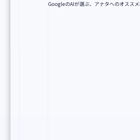
GoogleのAIが選ぶ、アナタへのオスス