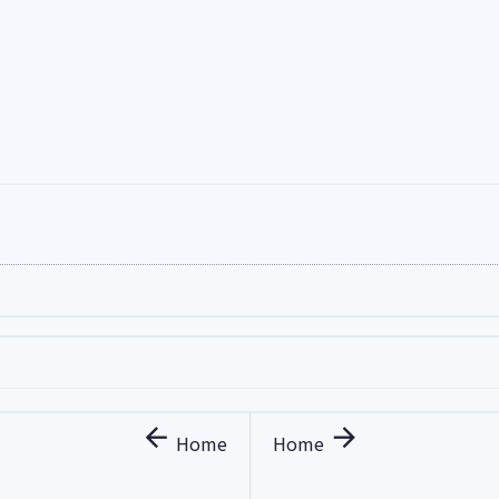


Home
Home