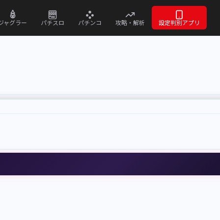
ジャグラー
パチスロ
パチンコ
攻略・解析
設定判別アプリ