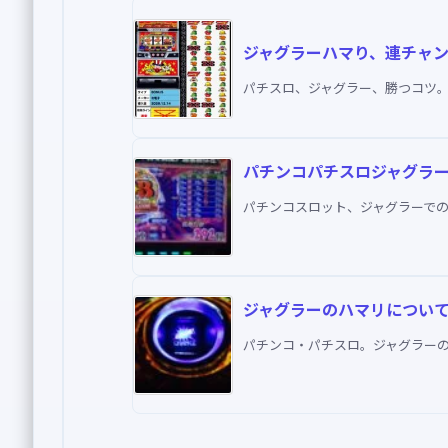
ジャグラーハマり、連チャ
パチスロ、ジャグラー、勝つコツ。設
パチンコパチスロジャグラ
パチンコスロット、ジャグラーでの立
ジャグラーのハマリについて
パチンコ・パチスロ。ジャグラーのハ