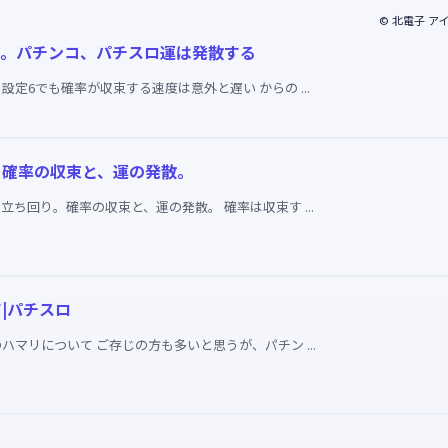
© 北電子 アイムジ
ン。パチンコ、パチスロ運は発散する
定6でも確率が収束する速度は意外と遅い からの ...
ー確率の収束と、運の発散。
ち回り。確率の収束と、運の発散。 確率は収束す ...
|パチスロ
マリについて ご存じの方も多いと思うが、パチン ...