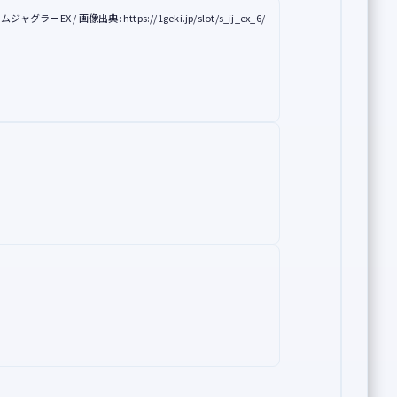
ャグラーEX / 画像出典: https://1geki.jp/slot/s_ij_ex_6/