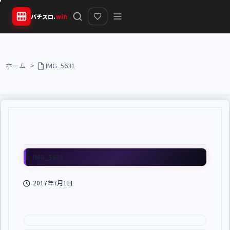
パチスロ.
win
ホーム
>
IMG_5631

IMG_5631
2017年7月1日
