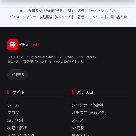
HOME
|
利用規約
|
特定商取引法に関する表示
|
プライバシーポリシー
パチスロジャグラー攻略理論【Aメソッド】
|
著者プロフィール
|
お問い合わせ
パチスロ.
win
パチスロ・パチンコの設定判別と実戦データを、現役プレイヤー目線で。
自社アプリ「設定判別Aメソッド」シリーズの公式サイトです。
RSS
サイト
パチスロ
ホーム
ジャグラー全機種
ブログ
パチスロ (それ以外)
設定判別
スマスロ
攻略・解析
6.5号機
人気ランキング
理論・統計