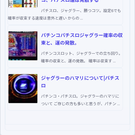
パチスロ、ジャグラー、勝つコツ。設定6でも
確率が収束する速度は意外と遅い からの ...
パチンコパチスロジャグラー確率の収
束と、運の発散。
パチンコスロット、ジャグラーでの立ち回り。
確率の収束と、運の発散。 確率は収束す ...
ジャグラーのハマリについて|パチス
ロ
パチンコ・パチスロ。ジャグラーのハマリに
ついて ご存じの方も多いと思うが、パチン ...