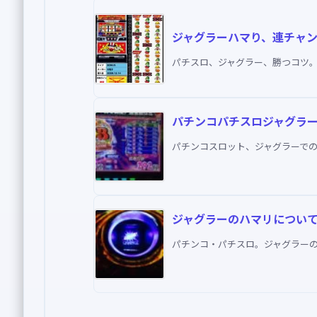
ジャグラーハマり、連チャ
パチスロ、ジャグラー、勝つコツ。設
パチンコパチスロジャグラ
パチンコスロット、ジャグラーでの立
ジャグラーのハマリについて
パチンコ・パチスロ。ジャグラーのハ