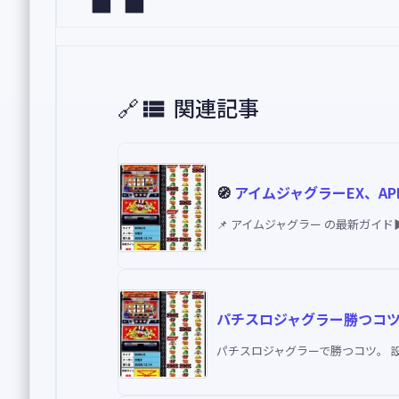
🔗
関連記事

🧭
アイムジャグラーEX、A
📌 アイムジャグラー の最新ガイド▶︎ 
パチスロジャグラー勝つコツ
パチスロジャグラーで勝つコツ。 設