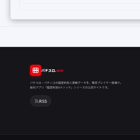
パチスロ.
win
パチスロ・パチンコの設定判別と実戦データを、現役プレイヤー目線で。
自社アプリ「設定判別Aメソッド」シリーズの公式サイトです。
RSS