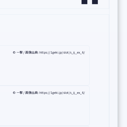
© 一撃 / 画像出典: https://1geki.jp/slot/s_ij_ex_6/
© 一撃 / 画像出典: https://1geki.jp/slot/s_ij_ex_6/