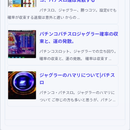
パチスロ、ジャグラー、勝つコツ。設定6でも
確率が収束する速度は意外と遅い からの ...
パチンコパチスロジャグラー確率の収
束と、運の発散。
パチンコスロット、ジャグラーでの立ち回り。
確率の収束と、運の発散。 確率は収束す ...
ジャグラーのハマリについて|パチス
ロ
パチンコ・パチスロ。ジャグラーのハマリに
ついて ご存じの方も多いと思うが、パチン ...