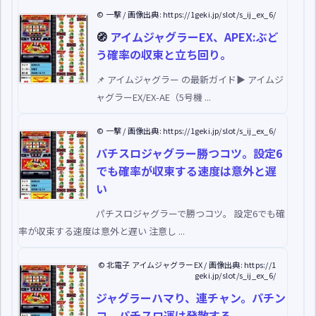
© 一撃 / 画像出典: https://1geki.jp/slot/s_ij_ex_6/
🧭
アイムジャグラーEX、APEX:ぶど
う確率の収束と立ち回り。
📌 アイムジャグラー の最新ガイド▶︎ アイムジ
ャグラーEX/EX-AE（5号機 ...
© 一撃 / 画像出典: https://1geki.jp/slot/s_ij_ex_6/
パチスロジャグラー勝つコツ。設定6
でも確率が収束する速度は意外と遅
い
パチスロジャグラーで勝つコツ。 設定6でも確
率が収束する速度は意外と遅い 注意し ...
© 北電子 アイムジャグラーEX / 画像出典: https://1
geki.jp/slot/s_ij_ex_6/
ジャグラーハマり、連チャン。パチン
コ、パチスロ運は発散する