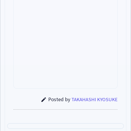
Posted by
TAKAHASHI KYOSUKE
