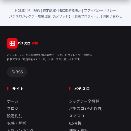
HOME
|
利用規約
|
特定商取引法に関する表示
|
プライバシーポリシー
パチスロジャグラー攻略理論【Aメソッド】
|
著者プロフィール
|
お問い合わせ
パチスロ.
win
パチスロ・パチンコの設定判別と実戦データを、現役プレイヤー目線で。
自社アプリ「設定判別Aメソッド」シリーズの公式サイトです。
RSS
サイト
パチスロ
ホーム
ジャグラー全機種
ブログ
パチスロ (それ以外)
設定判別
スマスロ
攻略・解析
6.5号機
人気ランキング
理論・統計