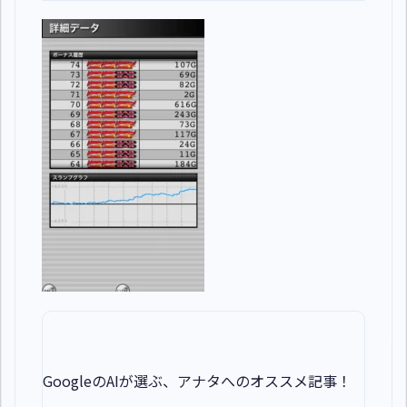
GoogleのAIが選ぶ、アナタへのオススメ記事！