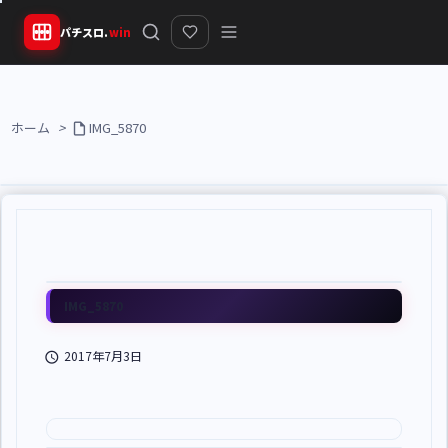
パチスロ.
win
ホーム
>
IMG_5870

IMG_5870
2017年7月3日
