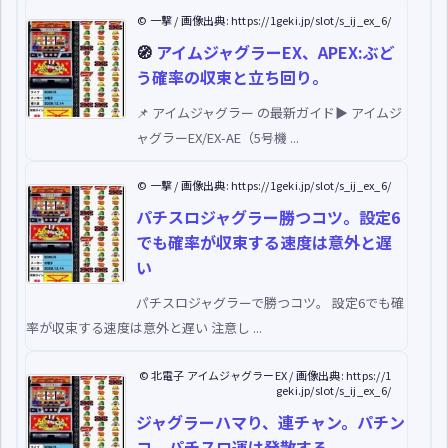
© 一撃 / 画像出典: https://1geki.jp/slot/s_ij_ex_6/
🧭
アイムジャグラーEX、APEX:ぶど
う確率の収束と立ち回り。
📌 アイムジャグラー の最新ガイド▶︎ アイムジ
ャグラーEX/EX-AE（5号機 ...
© 一撃 / 画像出典: https://1geki.jp/slot/s_ij_ex_6/
パチスロジャグラー勝つコツ。設定6
でも確率が収束する速度は意外と遅
い
パチスロジャグラーで勝つコツ。 設定6でも確
率が収束する速度は意外と遅い 注意し ...
© 北電子 アイムジャグラーEX / 画像出典: https://1
geki.jp/slot/s_ij_ex_6/
ジャグラーハマり、連チャン。パチン
コ、パチスロ運は発散する